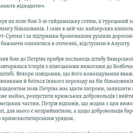
инають відходити».
нув на поле бою 3-ю гайдамацьку сотню, а турецький за
флангу більшовиків. І саме в цей час кайзерська кіннота
т-Султан і за підтримки бронемашин рушила дорогою 
 бажаючи опинитися в оточенні, відступили в Алушту.
ння бою до Петріва прибув посланець штабу Баварської 
повторилася історія з німецькими вимогами до Болбочан
табі. Вехерн повідомив, що його командування вваж
івниками й боїться їхнього переходу на бік більшовикі
нцидентам полк Петріва має здати патрони, залишити 
ве майно, розпустити кримських добровольців і вийти
імецьких частин. Петрів відповів, що жодна з цих вимо
ї, для нього є неприйнятною, а щодо добровольців ба
з кримськотатарським урядом.