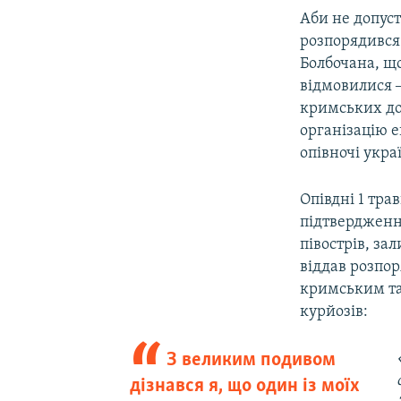
Аби не допус
розпорядився
Болбочана, що
відмовилися ‒
кримських до
організацію е
опівночі укр
Опівдні 1 тра
підтвердженн
півострів, з
віддав розпор
кримським тат
курйозів:
З великим подивом
дізнався я, що один із моїх