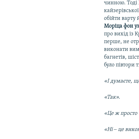
чинною. Тоді
кайзерівської
обійти варту 
Моріца фон у
про вихід із 
перше, не отр
виконати вим
багнетів, шіс
було півтори 
«І думаєте, 
«Так».
«Це ж просто 
«Ні ‒ це вико