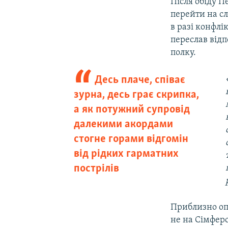
Після обіду П
перейти на с
в разі конфлі
переслав відп
полку.
Десь плаче, співає
зурна, десь грає скрипка,
а як потужний супровід
далекими акордами
стогне горами відгомін
від рідких гарматних
пострілів
Приблизно опі
не на Сімфер