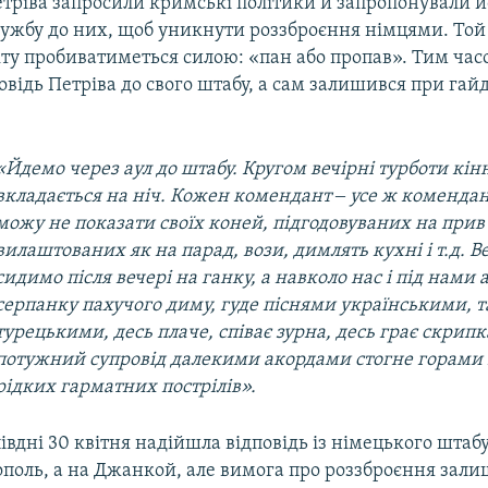
етріва запросили кримські політики й запропонували 
лужбу до них, щоб уникнути роззброєння німцями. Той 
кту пробиватиметься силою: «пан або пропав». Тим ча
овідь Петріва до свого штабу, а сам залишився при га
«Йдемо через аул до штабу. Кругом вечірні турботи кін
вкладається на ніч. Кожен комендант ‒ усе ж комендант
можу не показати своїх коней, підгодовуваних на прив'
вилаштованих як на парад, вози, димлять кухні і т.д. Ве
сидимо після вечері на ганку, а навколо нас і під нами а
серпанку пахучого диму, гуде піснями українськими, 
турецькими, десь плаче, співає зурна, десь грає скрипка
потужний супровід далекими акордами стогне горами в
рідких гарматних пострілів».
вдні 30 квітня надійшла відповідь із німецького штабу
ополь, а на Джанкой, але вимога про роззброєння зал