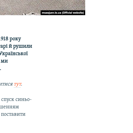
1918 року
гарі й рушили
Української
у ми
.
митися
тут
.
 спуск синьо-
ершенням
я поставити