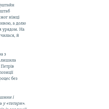
ффштайн
 штаб
имог німці
онвою, а долю
м урядом. На
нчилася, й
а з
залишила
 Петрів
позиції
роцес без
ршини і
ь у «татари».