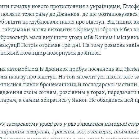
тити початку нового протистояння з українцями, Егло
 послати телеграму до Джанкоя, де ще розташовувався
б звідти продублювали наказ про відступ. Від інших в
 гайдамаки могли виходити з Криму зі зброєю й без к
бровольців мала вирішити угода між Кошем і місцеви
вакуації Петрів отримав три дні. На тому розмова закі
аїнський командир повернувся до Янкоя.
вня автомобілем із Джанкоя прибув посланець від Натієв
ям наказу про відступ. На той момент уся піхота вже 
алишилися тільки бронемашини й господарські частини.
ядження своїм сотням, розсіяним у горах, передавати 
арам, а самим збиратись у Янкої. Не обходився цей п
«У татарському уряді раз у раз з'являлися німецькі ста
старшини татарські, і росіяни, які, очевидно, наймалис