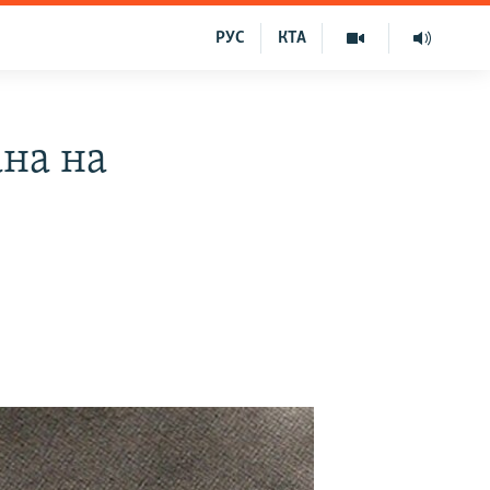
РУС
КТА
ана на