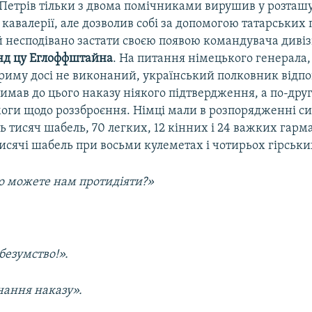
 Петрів тільки з двома помічниками вирушив у розташ
 кавалерії, але дозволив собі за допомогою татарських
й несподівано застати своєю появою командувача дивізі
нд цу Еглоффштайна
. На питання німецького генерала,
Криму досі не виконаний, український полковник відпов
имав до цього наказу ніякого підтвердження, а по-дру
оги щодо роззброєння. Німці мали в розпорядженні си
ть тисяч шабель, 70 легких, 12 кінних і 24 важких гарм
тисячі шабель при восьми кулеметах і чотирьох гірськи
що можете нам протидіяти?»
безумство!».
нання наказу».