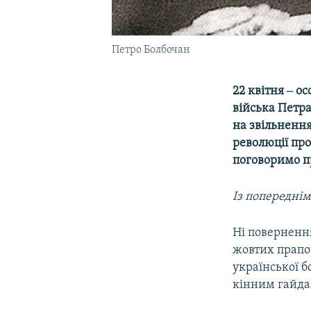
Петро Болбочан
22 квітня ‒ ос
війська Петр
на звільнення
революції про
поговоримо п
Із попередні
Ні повернення
жовтих прапо
української б
кінним гайд