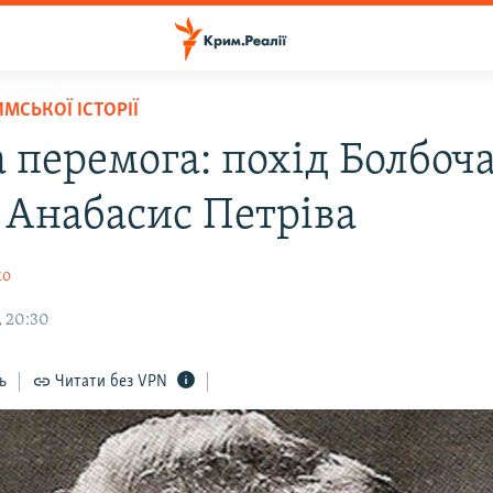
МСЬКОЇ ІСТОРІЇ
а перемога: похід Болбоч
 Анабасис Петріва
ко
, 20:30
ь
Читати без VPN