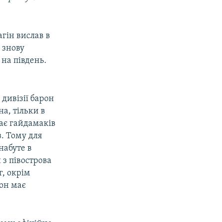
гін вислав в
 знову
на південь.
дивізії барон
а, тільки в
ає гайдамаків
в. Тому для
набуте в
 з півострова
г, окрім
рон має