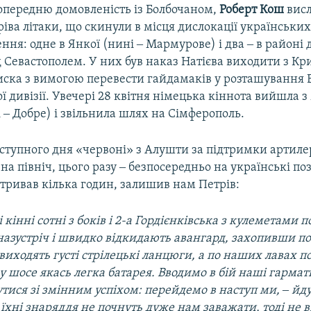
передню домовленість із Болбочаном,
Роберт Кош
висл
ріва літаки, що скинули в місця дислокації українських
ння: одне в Янкої (нині ‒ Мармурове) і два ‒ в районі 
 Севастополем. У них був наказ Натієва виходити з Кр
иска з вимогою перевести гайдамаків у розташування 
ї дивізії. Увечері 28 квітня німецька кіннота вийшла 
 ‒ Добре) і звільнила шлях на Сімферополь.
ступного дня «червоні» з Алушти за підтримки артиле
на північ, цього разу ‒ безпосередньо на українські поз
тривав кілька годин, залишив нам Петрів:
 кінні сотні з боків і 2-а Гордієнківська з кулеметами 
азустріч і швидко відкидають авангард, захопивши по
виходять густі стрілецькі ланцюги, а по наших лавах п
ку шосе якась легка батарея. Вводимо в бій наші гармат
тися зі змінним успіхом: перейдемо в наступ ми, ‒ йд
 їхні знаряддя не почнуть дуже нам заважати, тоді не