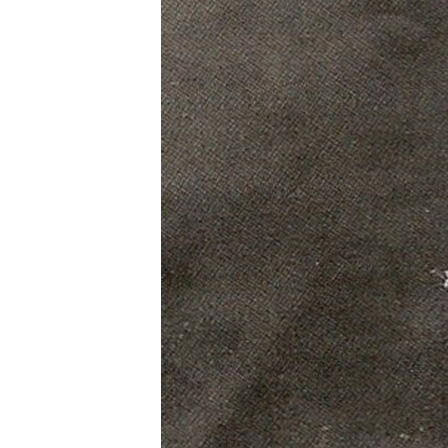
ВІДЕОУРОКИ «ELIFBE»
СВІДЧЕННЯ ОКУПАЦІЇ
УКРАЇНСЬКА ПРОБЛЕМА КРИМУ
ІНФОГРАФІКА