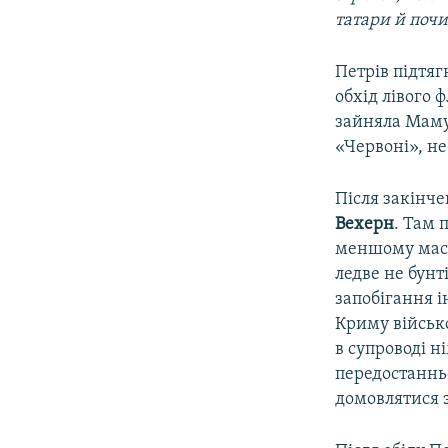
татари й поч
Петрів підтяг
обхід лівого 
зайняла Маму
«Червоні», не
Після закінче
Вехерн
. Там 
меншому масш
ледве не бунт
запобігання і
Криму військо
в супроводі н
передостанньо
домовлятися 