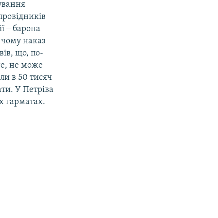
ування
 провідників
ї ‒ барона
 чому наказ
ів, що, по-
ге, не може
ли в 50 тисяч
ати. У Петріва
х гарматах.