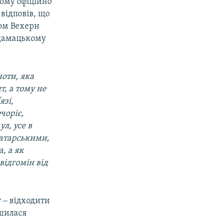
йому офіційно
відповів, що
сом Вехерн
йдамацькому
ноти, яка
, а тому не
язі,
чоріє,
ул, усе в
татарськими,
, а як
ідгомін від
 ‒ відходити
ишилася