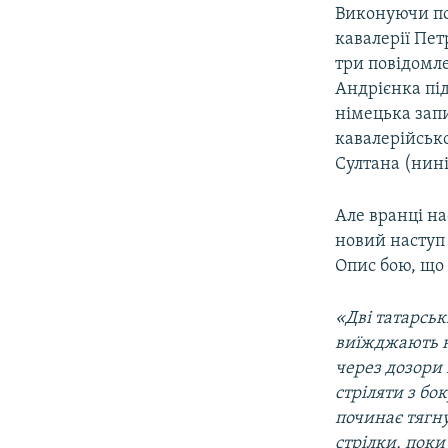
Виконуючи по
кавалерії Пет
три повідомле
Андрієнка під
німецька зап
кавалерійсько
Султана (нині
Але вранці на
новий наступ 
Опис бою, що 
«Дві татарські
виїжджають н
через дозори 
стріляти з бо
починає тягну
стрілки, поки