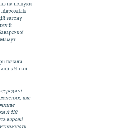
ав на пошуки
 підрозділів
дій загону
иму й
Баварської
з Мамут-
рії почали
иції в Янкої.
посередині
лонених, але
очинає
ки й бій
уть ворожі
 витримують