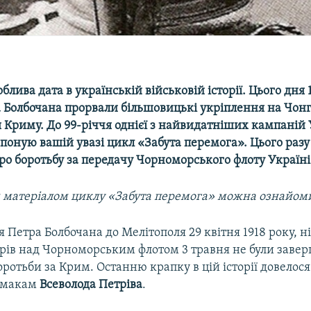
облива дата в українській військовій історії. Цього дня 
а Болбочана прорвали більшовицькі укріплення на Чон
 Криму. До 99-річчя однієї з найвидатніших кампаній 
поную вашій увазі цикл «Забута перемога». Цього раз
ро боротьбу за передачу Чорноморського флоту Україні
м матеріалом циклу «Забута перемога» можна ознайо
 Петра Болбочана до Мелітополя 29 квітня 1918 року, ні
рів над Чорноморським флотом 3 травня не були зав
оротьби за Крим. Останню крапку в цій історії довелос
амакам
Всеволода Петріва
.