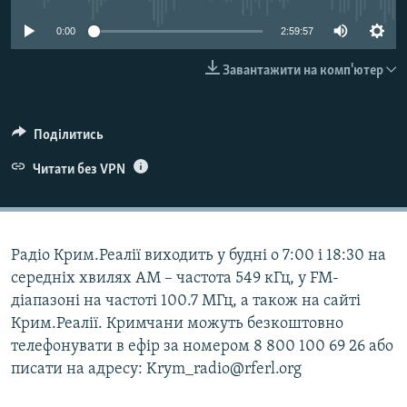
ВІДЕОУРОКИ «ELIFBE»
Русский
0:00
2:59:57
СВІДЧЕННЯ ОКУПАЦІЇ
Qırımtatar
Завантажити на комп'ютер
УКРАЇНСЬКА ПРОБЛЕМА КРИМУ
ДОЛУЧАЙСЯ!
ІНФОГРАФІКА
Поділитись
Читати без VPN
Усі сайти RFE/RL
Радіо Крим.Реалії виходить у будні о 7:00 і 18:30 на
середніх хвилях АМ – частота 549 кГц, у FM-
діапазоні на частоті 100.7 МГц, а також на сайті
Крим.Реалії. Кримчани можуть безкоштовно
телефонувати в ефір за номером 8 800 100 69 26 або
писати на адресу: Krym_radio@rferl.org