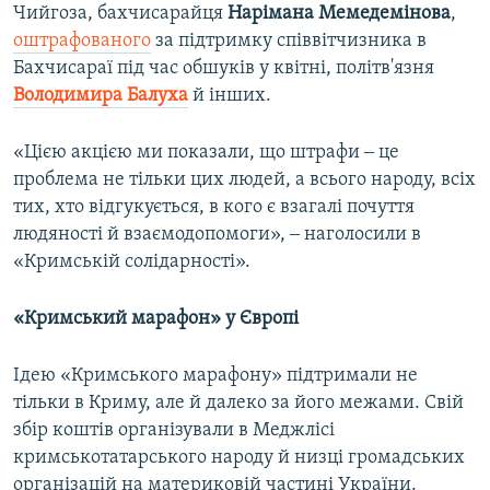
Чийгоза, бахчисарайця
Нарімана Мемедемінова
,
оштрафованого
за підтримку співвітчизника в
Бахчисараї під час обшуків у квітні, політв'язня
Володимира Балуха
й інших.
«Цією акцією ми показали, що штрафи ‒ це
проблема не тільки цих людей, а всього народу, всіх
тих, хто відгукується, в кого є взагалі почуття
людяності й взаємодопомоги», ‒ наголосили в
«Кримській солідарності».
«Кримський марафон» у Європі
Ідею «Кримського марафону» підтримали не
тільки в Криму, але й далеко за його межами. Свій
збір коштів організували в Меджлісі
кримськотатарського народу й низці громадських
організацій на материковій частині України.