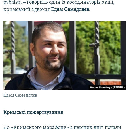
рублів», ‒ говорить один із координаторів акції,
кримський адвокат
Едем Семедляєв
.
Едем Семедляєв
Кримські пожертвування
До «Кримського марафону» з перших днів почали