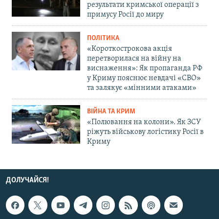
результати кримської операції з
примусу Росії до миру
ПОЛІТИКА
«Короткострокова акція
перетворилася на війну на
виснаження»: Як пропаганда РФ
у Криму пояснює невдачі «СВО»
та залякує «мінними атаками»
ВІЙНА ТА КРИМ
«Полювання на колони». Як ЗСУ
ріжуть військову логістику Росії в
Криму
ДОЛУЧАЙСЯ!