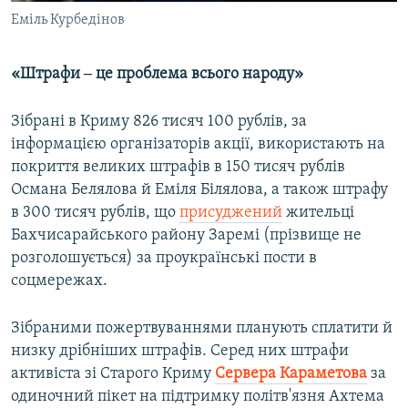
Еміль Курбедінов
«Штрафи ‒ це проблема всього народу»
Зібрані в Криму 826 тисяч 100 рублів, за
інформацією організаторів акції, використають на
покриття великих штрафів в 150 тисяч рублів
Османа Белялова й Еміля Білялова, а також штрафу
в 300 тисяч рублів, що
присуджений
жительці
Бахчисарайського району Заремі (прізвище не
розголошується) за проукраїнські пости в
соцмережах.
Зібраними пожертвуваннями планують сплатити й
низку дрібніших штрафів. Серед них штрафи
активіста зі Старого Криму
Сервера Караметова
за
одиночний пікет на підтримку політв'язня Ахтема