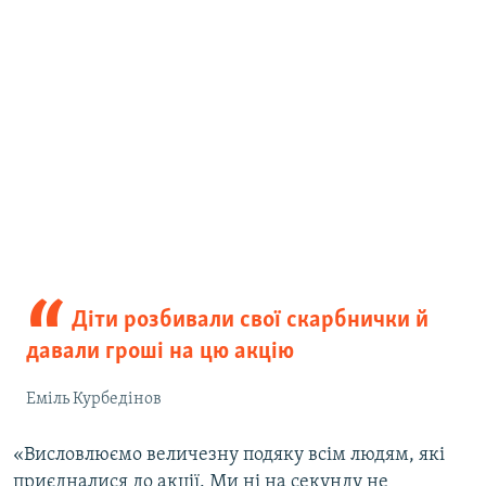
Діти розбивали свої скарбнички й
давали гроші на цю акцію
Еміль Курбедінов
«Висловлюємо величезну подяку всім людям, які
приєдналися до акції. Ми ні на секунду не