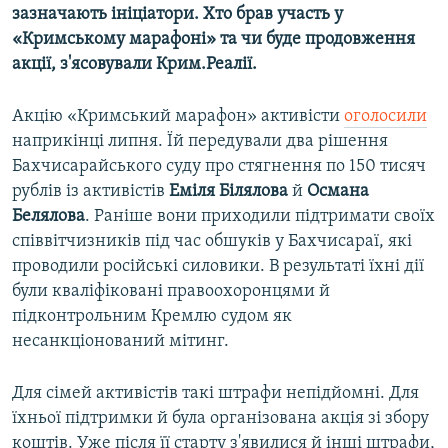
зазначають ініціатори. Хто брав участь у
«Кримському марафоні» та чи буде продовження
акції, з'ясовували Крим.Реалії.
Акцію «Кримський марафон» активісти
оголосили
наприкінці липня. Їй передували два рішення
Бахчисарайського суду про стягнення по 150 тисяч
рублів із активістів
Еміля Білялова
й
Османа
Белялова
. Раніше вони приходили підтримати своїх
співвітчизників під час обшуків у Бахчисараї, які
проводили російські силовики. В результаті їхні дії
були кваліфіковані правоохоронцями й
підконтрольним Кремлю судом як
несанкціонований мітинг.
Для сімей активістів такі штрафи непідйомні. Для
їхньої підтримки й була організована акція зі збору
коштів. Уже після її старту з'явилися й інші штрафи,