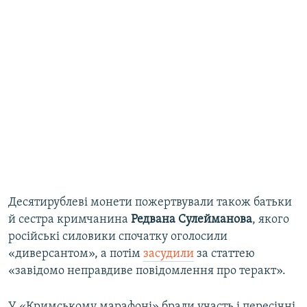
Десятирублеві монети пожертвували також батьки
й сестра кримчанина
Редвана Сулейманова
, якого
російські силовики спочатку оголосили
«диверсантом», а потім
засудили
за статтею
«завідомо неправдиве повідомлення про теракт».
У «Кримському марафоні» брали участь і пересічні