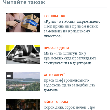
Читайте також
СУСПІЛЬСТВО
«Крим – не Росія»: маркетплейс
Ozon припинив прийом нових
замовлень на Кримському
півострові
ПРАВА ЛЮДИНИ
Мить – і ти шпигун. Як у
кримських судах розглядають
звинувачення в держзраді
ФОТОГАЛЕРЕЇ
Краса Сімферопольського
водосховища та занедбаність
довкола
ВІЙНА ТА КРИМ
Сорок днів, сорок ночей. Про