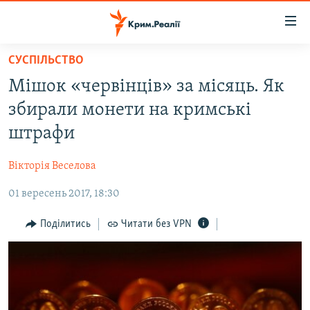
Доступність
посилання
Перейти
СУСПІЛЬСТВО
до
НОВИНИ
Мішок «червінців» за місяць. Як
основного
ВОДА.КРИМ
матеріалу
збирали монети на кримські
ВІДЕО ТА ФОТО
Перейти
штрафи
до
ПОЛІТИКА
основної
Вікторія Веселова
БЛОГИ
навігації
Перейти
01 вересень 2017, 18:30
ПОГЛЯД
до
ІНТЕРВ'Ю
Поділитись
Читати без VPN
пошуку
ВСЕ ЗА ДЕНЬ
СПЕЦПРОЕКТИ
ЯК ОБІЙТИ БЛОКУВАННЯ
ДЕПОРТАЦІЯ