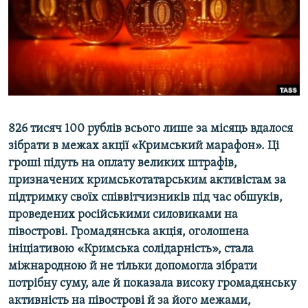
ВІДЕОУРОКИ «ELIFBE»
Русский
СВІДЧЕННЯ ОКУПАЦІЇ
Qırımtatar
УКРАЇНСЬКА ПРОБЛЕМА КРИМУ
ДОЛУЧАЙСЯ!
ІНФОГРАФІКА
826 тисяч 100 рублів всього лише за місяць вдалося
зібрати в межах акції «Кримський марафон». Ці
Усі сайти RFE/RL
гроші підуть на оплату великих штрафів,
призначених кримськотатарським активістам за
підтримку своїх співвітчизників під час обшуків,
проведених російськими силовиками на
півострові. Громадянська акція, оголошена
ініціативою «Кримська солідарність», стала
міжнародною й не тільки допомогла зібрати
потрібну суму, але й показала високу громадянську
активність на півострові й за його межами,