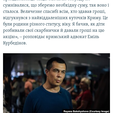
сумнівалися, що зберемо необхідну суму, так воно і
сталося. Величезне спасибі всім, хто здавав гроші,
відгукнувся з найвіддаленіших куточків Криму. Це
були родини різного статусу, віку. Я бачив, як діти
розбивали свої скарбнички й давали гроші на цю
акцію», ‒ розповідає кримський адвокат Еміль
Курбедінов.