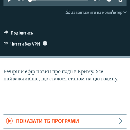
0:00
4:59
ВІДЕОУРОКИ «ELIFBE»
Русский
Завантажити на комп'ютер
СВІДЧЕННЯ ОКУПАЦІЇ
Qırımtatar
УКРАЇНСЬКА ПРОБЛЕМА КРИМУ
Поділитись
ДОЛУЧАЙСЯ!
ІНФОГРАФІКА
Читати без VPN
Усі сайти RFE/RL
Вечірній ефір новин про події в Криму. Усе
найважливіше, що сталося станом на цю годину.
ПОКАЗАТИ ТБ ПРОГРАМИ