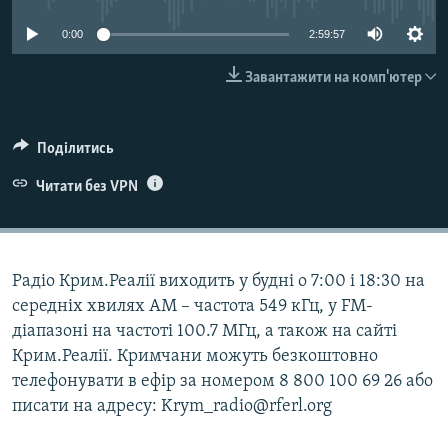
ВІДЕОУРОКИ «ELIFBE»
Русский
0:00
2:59:57
СВІДЧЕННЯ ОКУПАЦІЇ
Qırımtatar
Завантажити на комп'ютер
УКРАЇНСЬКА ПРОБЛЕМА КРИМУ
ДОЛУЧАЙСЯ!
ІНФОГРАФІКА
Поділитись
Читати без VPN
Усі сайти RFE/RL
Радіо Крим.Реалії виходить у будні о 7:00 і 18:30 на
середніх хвилях АМ – частота 549 кГц, у FM-
діапазоні на частоті 100.7 МГц, а також на сайті
Крим.Реалії. Кримчани можуть безкоштовно
телефонувати в ефір за номером 8 800 100 69 26 або
писати на адресу: Krym_radio@rferl.org