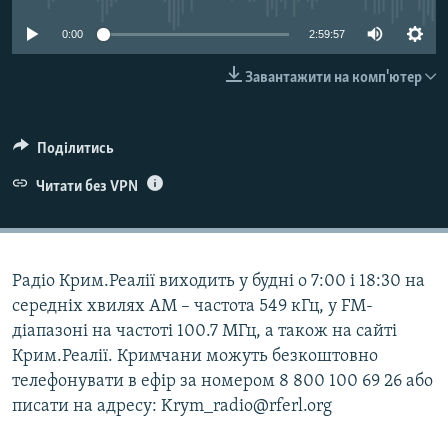
ВІДЕОУРОКИ «ELIFBE»
Русский
0:00
2:59:57
СВІДЧЕННЯ ОКУПАЦІЇ
Qırımtatar
Завантажити на комп'ютер
УКРАЇНСЬКА ПРОБЛЕМА КРИМУ
ДОЛУЧАЙСЯ!
ІНФОГРАФІКА
Поділитись
Читати без VPN
Усі сайти RFE/RL
Радіо Крим.Реалії виходить у будні о 7:00 і 18:30 на
середніх хвилях АМ – частота 549 кГц, у FM-
діапазоні на частоті 100.7 МГц, а також на сайті
Крим.Реалії. Кримчани можуть безкоштовно
телефонувати в ефір за номером 8 800 100 69 26 або
писати на адресу: Krym_radio@rferl.org