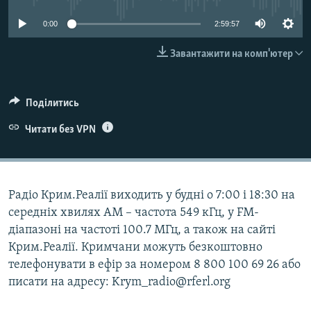
ВІДЕОУРОКИ «ELIFBE»
Русский
0:00
2:59:57
СВІДЧЕННЯ ОКУПАЦІЇ
Qırımtatar
Завантажити на комп'ютер
УКРАЇНСЬКА ПРОБЛЕМА КРИМУ
ДОЛУЧАЙСЯ!
ІНФОГРАФІКА
Поділитись
Читати без VPN
Усі сайти RFE/RL
Радіо Крим.Реалії виходить у будні о 7:00 і 18:30 на
середніх хвилях АМ – частота 549 кГц, у FM-
діапазоні на частоті 100.7 МГц, а також на сайті
Крим.Реалії. Кримчани можуть безкоштовно
телефонувати в ефір за номером 8 800 100 69 26 або
писати на адресу: Krym_radio@rferl.org