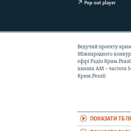
ВІДЕОУРОКИ «ELIFBE»
Pop-out player
СВІДЧЕННЯ ОКУПАЦІЇ
УКРАЇНСЬКА ПРОБЛЕМА КРИМУ
ІНФОГРАФІКА
Ведучий проекту крим
Міжнародного конкурс
ефірі Радіо Крим.Реалі
хвилях АМ – частота 54
Крим.Реалії
ПОКАЗАТИ ТБ 