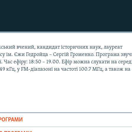
ський вчений, кандидат історичних наук, лауреат
у ім. Єжи Гедройца – Сергій Громенко. Програма звуч
ї. Час ефіру: 18:50 – 19.00. Ефір можна слухати на сере
9 кГц, у FM-діапазоні на частоті 100.7 МГц, а також на 
ПРОГРАМИ