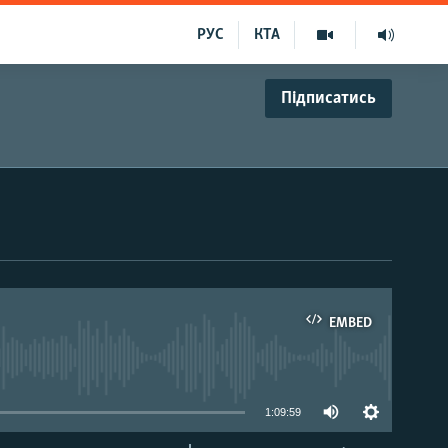
РУС
КТА
Підписатись
EMBED
able
1:09:59