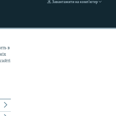
Завантажити на комп'ютер
EMBED
ить в
дніх
сайті