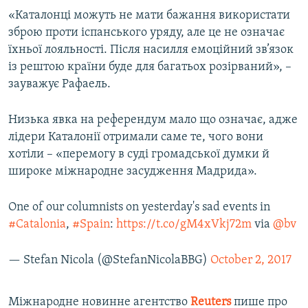
«Каталонці можуть не мати бажання використати
зброю проти іспанського уряду, але це не означає
їхньої лояльності. Після насилля емоційний зв’язок
із рештою країни буде для багатьох розірваний», –
зауважує Рафаель.
Низька явка на референдум мало що означає, адже
лідери Каталонії отримали саме те, чого вони
хотіли – «перемогу в суді громадської думки й
широке міжнародне засудження Мадрида».
One of our columnists on yesterday's sad events in
#Catalonia
,
#Spain
:
https://t.co/gM4xVkj72m
via
@bv
— Stefan Nicola (@StefanNicolaBBG)
October 2, 2017
Міжнародне новинне агентство
Reuters
пише про