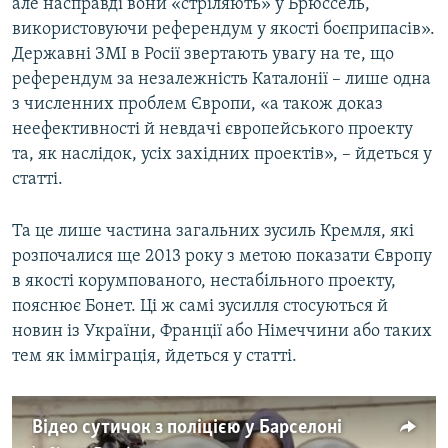
але насправді вони «стріляють» у Брюссель,
використовуючи референдум у якості боєприпасів».
Державні ЗМІ в Росії звертають увагу на те, що
референдум за незалежність Каталонії – лише одна
з численних проблем Європи, «а також доказ
неефективності й невдачі європейського проекту
та, як наслідок, усіх західних проектів», – йдеться у
статті.
Та це лише частина загальних зусиль Кремля, які
розпочалися ще 2013 року з метою показати Європу
в якості корумпованого, нестабільного проекту,
пояснює Бонет. Ці ж самі зусилля стосуються й
новин із України, Франції або Німеччини або таких
тем як імміграція, йдеться у статті.
Відео сутичок з поліцією у Барселоні