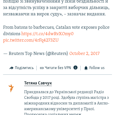
поліцію зі звинуваченнями у їхній бездіяльності й
u
i
за відсутність успіху в закритті виборчих дільниць,
s
d
незважаючи на вирок суду», – зазначає видання.
s
e
l
From batons to barbecues, Catalan vote exposes police
i
divisions
https://t.co/4dwRvXOmy0
d
pic.twitter.com/4rFq4273ZU
e
— Reuters Top News (@Reuters)
October 2, 2017
Поділитись
Читати без VPN
Follow us
Тетяна Савчук
Приєдналася до Української редакції Радіо
Свобода у 2017 році. Здобула ступінь магістра з
міжнародних відносин та дипломатії в Англо-
американському університеті у Празі.
Продюсерка соціальних мереж.