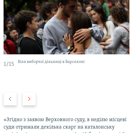
Біля виборчої дільниці в Барселоні
1/15
P
N
r
e
e
x
v
t
«Згідно з заявою Верховного суду, в неділю місцеві
i
s
суди отримали декілька скарг на каталонську
o
l