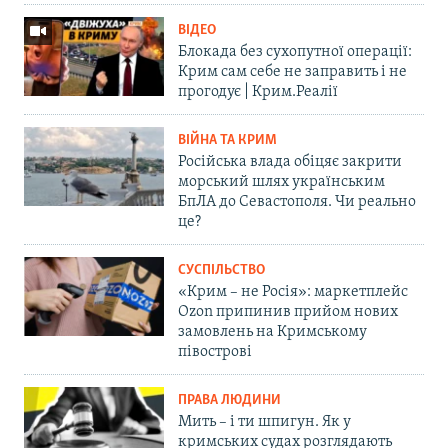
ВІДЕО
Блокада без сухопутної операції:
Крим сам себе не заправить і не
прогодує | Крим.Реалії
ВІЙНА ТА КРИМ
Російська влада обіцяє закрити
морський шлях українським
БпЛА до Севастополя. Чи реально
це?
СУСПІЛЬСТВО
«Крим – не Росія»: маркетплейс
Ozon припинив прийом нових
замовлень на Кримському
півострові
ПРАВА ЛЮДИНИ
Мить – і ти шпигун. Як у
кримських судах розглядають