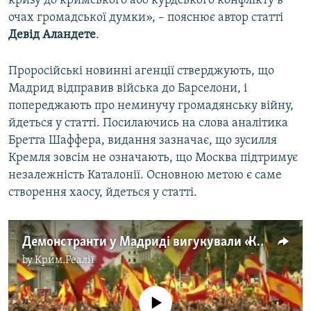
кризу до кримського або курдського конфлікту в
очах громадської думки», – пояснює автор статті
Девід Аландете
.
Проросійські новинні агенції стверджують, що
Мадрид відправив війська до Барселони, і
попереджають про неминучу громадянську війну,
йдеться у статті. Посилаючись на слова аналітика
Бретта Шаффера, видання зазначає, що зусилля
Кремля зовсім не означають, що Москва підтримує
незалежність Каталонії. Основною метою є саме
створення хаосу, йдеться у статті.
Демонстранти у Мадриді вигукували «Каталонія – це Іспанія!» (відео)
by
Крим.Реалії
No media source currently available