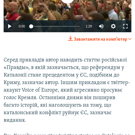
0:00
1:29
Завантажити на комп'ютер
Серед прикладів автор наводить статтю російської
«Правды», в якій зазначається, що референдум у
Каталонії стане прецедентом у ЄС, подібним до
Криму, зазначає автор. Іншим прикладом є твіттер-
акаунт Voice of Europe, який агресивно просуває
голос Кремля. Останніми днями він поширив
багато історій, які наголошують на тому, що
каталонський конфлікт руйнує ЄС, зазначає
видання.