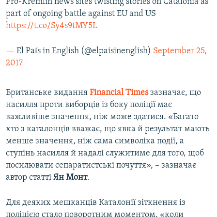
Pro-Kremlin news sites twisting stories on Catalonia as
part of ongoing battle against EU and US
https://t.co/Sy4s9tMY5L
— El País in English (@elpaisinenglish)
September 25,
2017
Британське видання
Financial
Times
зазначає, що
насилля проти виборців із боку поліції має
важливіше значення, ніж може здатися. «Багато
хто з каталонців вважає, що явка й результат мають
менше значення, ніж сама символіка події, а
ступінь насилля й надалі служитиме для того, щоб
посилювати сепаратистські почуття», – зазначає
автор статті
Ян Монт
.
Для деяких мешканців Каталонії зіткнення із
поліцією стало поворотним моментом, «коли