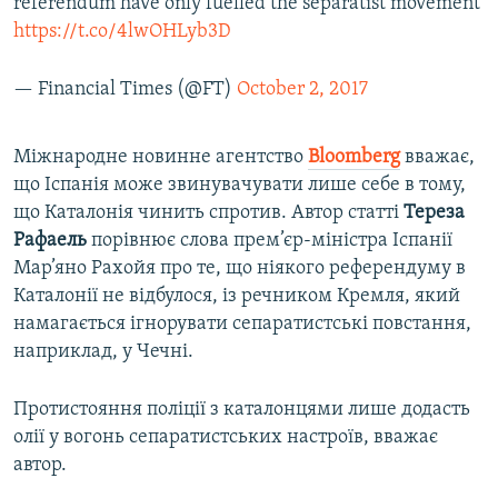
referendum have only fuelled the separatist movement
https://t.co/4lwOHLyb3D
— Financial Times (@FT)
October 2, 2017
Міжнародне новинне агентство
Bloomberg
вважає,
що Іспанія може звинувачувати лише себе в тому,
що Каталонія чинить спротив. Автор статті
Тереза
Рафаель
порівнює слова прем’єр-міністра Іспанії
Мар’яно Рахойя про те, що ніякого референдуму в
Каталонії не відбулося, із речником Кремля, який
намагається ігнорувати сепаратистські повстання,
наприклад, у Чечні.
Протистояння поліції з каталонцями лише додасть
олії у вогонь сепаратистських настроїв, вважає
автор.