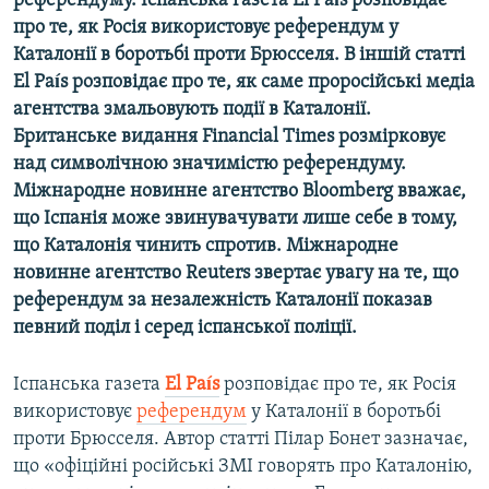
референдуму
.
Іспанська
газета
El Pa
í
s
розповідає
про
те
,
як
Росія
використовує
референдум
у
Каталонії
в
боротьбі
проти
Брюсселя
.
В
іншій
статті
El Pa
í
s
розповідає
про
те
,
як
саме
проросійські
медіа
агентства
змальовують
події
в
Каталонії
.
Британське
видання
Financial Times
розмірковує
над
символічною
значимістю
референдуму
.
Міжнародне
новинне
агентство
Bloomberg
вважає
,
що
Іспанія
може
звинувачувати
лише
себе
в
тому
,
що
Каталонія
чинить
спротив
.
Міжнародне
новинне
агентство
Reuters
звертає
увагу
на
те
,
що
референдум
за
незалежність
Каталонії
показав
певний
поділ
і
серед
іспанської
поліції
.
Іспанська газета
El Pa
í
s
розповідає про те, як Росія
використовує
референдум
у Каталонії в боротьбі
проти Брюсселя. Автор статті Пілар Бонет зазначає,
що «офіційні російські ЗМІ говорять про Каталонію,