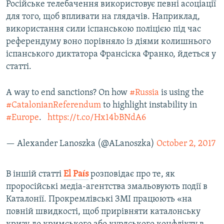
Російське телебачення використовує певні асоціації
для того, щоб впливати на глядачів. Наприклад,
використання сили іспанською поліцією під час
референдуму воно порівняло із діями колишнього
іспанського диктатора Франсіска Франко, йдеться у
статті.
A way to end sanctions? On how
#Russia
is using the
#CatalonianReferendum
to highlight instability in
#Europe
.
https://t.co/Hx14bBNdA6
— Alexander Lanoszka (@ALanoszka)
October 2, 2017
В іншій статті
El Pa
í
s
розповідає про те, як
проросійські медіа-агентства змальовують події в
Каталонії. Прокремлівські ЗМІ працюють «на
повній швидкості, щоб прирівняти каталонську