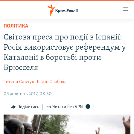
Доступність
посилання
Перейти
ПОЛІТИКА
до
НОВИНИ
Світова преса про події в Іспанії:
основного
ВОДА.КРИМ
матеріалу
Росія використовує референдум у
ВІДЕО ТА ФОТО
Перейти
Каталонії в боротьбі проти
до
ПОЛІТИКА
Брюсселя
основної
БЛОГИ
навігації
Тетяна Савчук
Радіо Свобода
Перейти
ПОГЛЯД
до
03 жовтень 2017, 08:30
ІНТЕРВ'Ю
пошуку
ВСЕ ЗА ДЕНЬ
Поділитись
Читати без VPN
СПЕЦПРОЕКТИ
ЯК ОБІЙТИ БЛОКУВАННЯ
ДЕПОРТАЦІЯ