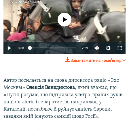
by
Крим.Реалії
No media source currently available
0:00
2:29
Завантажити на комп'ютер
Автор посилається на слова директора радіо «Эхо
Москвы»
Олексія Венедиктова
, який вважає, що
«Путін розуміє, що підтримка ультра-правих рухів,
націоналістів і сепаратистів, наприклад, у
Каталонії, послаблює й руйнує єдність Європи,
завдяки якій існують санкції щодо Росії».