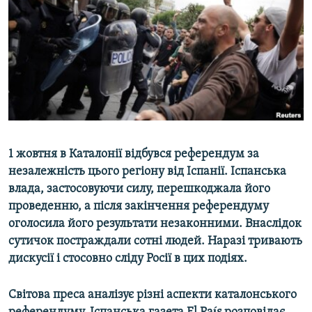
ВІДЕОУРОКИ «ELIFBE»
Русский
СВІДЧЕННЯ ОКУПАЦІЇ
Qırımtatar
УКРАЇНСЬКА ПРОБЛЕМА КРИМУ
ДОЛУЧАЙСЯ!
ІНФОГРАФІКА
Усі сайти RFE/RL
1
жовтня
в
Каталонії
відбувся
референдум
за
незалежність
цього
регіону
від
Іспанії
.
Іспанська
влада
,
застосовуючи
силу
,
перешкоджала
його
проведенню
,
а
після
закінчення
референдуму
оголосила
його
результати
незаконними
.
Внаслідок
сутичок
постраждали
сотні
людей
.
Наразі
тривають
дискусії
і
стосовно
сліду
Росії
в
цих
подіях
.
Світова
преса
аналізує
різні
аспекти
каталонського