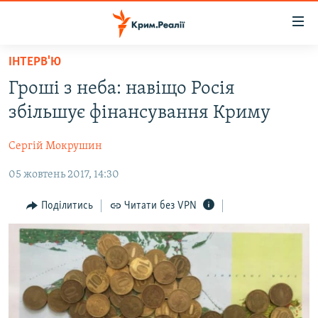
Доступність
посилання
Перейти
ІНТЕРВ'Ю
до
НОВИНИ
Гроші з неба: навіщо Росія
основного
ВОДА.КРИМ
матеріалу
збільшує фінансування Криму
ВІДЕО ТА ФОТО
Перейти
до
Сергій Мокрушин
ПОЛІТИКА
основної
05 жовтень 2017, 14:30
БЛОГИ
навігації
Перейти
ПОГЛЯД
Поділитись
Читати без VPN
до
ІНТЕРВ'Ю
пошуку
ВСЕ ЗА ДЕНЬ
СПЕЦПРОЕКТИ
ЯК ОБІЙТИ БЛОКУВАННЯ
ДЕПОРТАЦІЯ