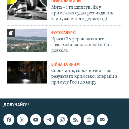
ПРАВА ЛЮДИНИ
Мить – і ти шпигун. Як у
кримських судах розглядають
звинувачення в держзраді
ФОТОГАЛЕРЕЇ
Краса Сімферопольського
водосховища та занедбаність
довкола
ВІЙНА ТА КРИМ
Сорок днів, сорок ночей. Про
результати кримської операції з
примусу Росії до миру
ДОЛУЧАЙСЯ!