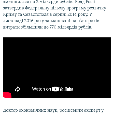
зменшилася на 2 мільярди рублів. Уряд Росії
затвердив Федеральну цільову програму розвитку
Криму та Севастополя в серпні 2014 року. У
листопаді 2016 року заплановані на п'ять років
витрати збільшили до 770 мільярдів рублів.
Доктор економічних наук, російський експерт у