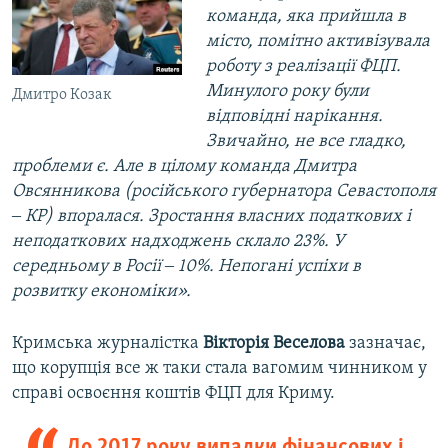
команда, яка прийшла в
місто, помітно активізувала
роботу з реалізації ФЦП.
Минулого року були
Дмитро Козак
відповідні нарікання.
Звичайно, не все гладко,
проблеми є. Але в цілому команда Дмитра
Овсянникова (російського губернатора Севастополя
‒ КР) впоралася. Зростання власних податкових і
неподаткових надходжень склало 23%. У
середньому в Росії ‒ 10%. Непогані успіхи в
розвитку економіки».
Кримська журналістка
Вікторія Веселова
зазначає,
що корупція все ж таки стала вагомим чинником у
справі освоєння коштів ФЦП для Криму.
До 2017 року випадки фінансових і