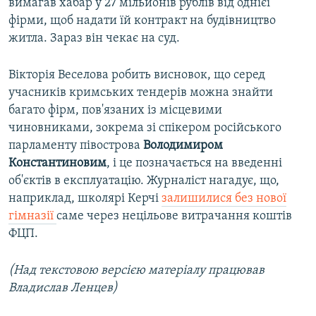
вимагав хабар у 27 мільйонів рублів від однієї
фірми, щоб надати їй контракт на будівництво
житла. Зараз він чекає на суд.
Вікторія Веселова робить висновок, що серед
учасників кримських тендерів можна знайти
багато фірм, пов'язаних із місцевими
чиновниками, зокрема зі спікером російського
парламенту півострова
Володимиром
Константиновим
, і це позначається на введенні
об'єктів в експлуатацію. Журналіст нагадує, що,
наприклад, школярі Керчі
залишилися без нової
гімназії
саме через нецільове витрачання коштів
ФЦП.
(Над текстовою версією матеріалу працював
Владислав Ленцев)