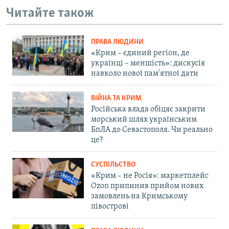
Читайте також
ПРАВА ЛЮДИНИ
«Крим – єдиний регіон, де
українці – меншість»: дискусія
навколо нової пам'ятної дати
ВІЙНА ТА КРИМ
Російська влада обіцяє закрити
морський шлях українським
БпЛА до Севастополя. Чи реально
це?
СУСПІЛЬСТВО
«Крим – не Росія»: маркетплейс
Ozon припинив прийом нових
замовлень на Кримському
півострові