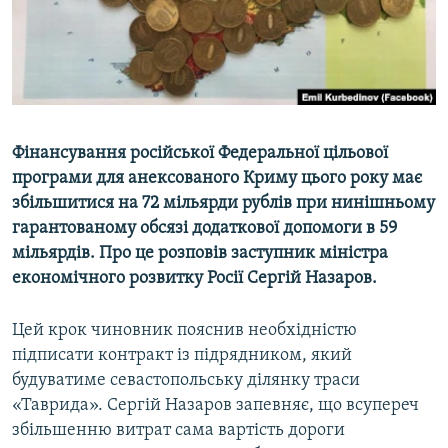
ВІДЕОУРОКИ «ELIFBE»
Русский
СВІДЧЕННЯ ОКУПАЦІЇ
Qırımtatar
УКРАЇНСЬКА ПРОБЛЕМА КРИМУ
ДОЛУЧАЙСЯ!
ІНФОГРАФІКА
Фінансування російської Федеральної цільової
програми для анексованого Криму цього року має
збільшитися на 72 мільярди рублів при нинішньому
Усі сайти RFE/RL
гарантованому обсязі додаткової допомоги в 59
мільярдів. Про це розповів заступник міністра
економічного розвитку Росії Сергій Назаров.
Цей крок чиновник пояснив необхідністю
підписати контракт із підрядником, який
будуватиме севастопольську ділянку траси
«Таврида». Сергій Назаров запевняє, що всупереч
збільшенню витрат сама вартість дороги