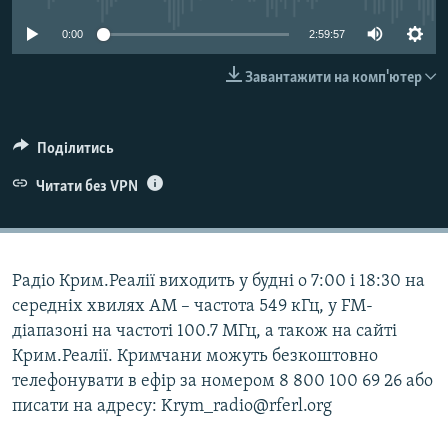
ВІДЕОУРОКИ «ELIFBE»
Русский
0:00
2:59:57
СВІДЧЕННЯ ОКУПАЦІЇ
Qırımtatar
Завантажити на комп'ютер
УКРАЇНСЬКА ПРОБЛЕМА КРИМУ
ДОЛУЧАЙСЯ!
ІНФОГРАФІКА
Поділитись
Читати без VPN
Усі сайти RFE/RL
Радіо Крим.Реалії виходить у будні о 7:00 і 18:30 на
середніх хвилях АМ – частота 549 кГц, у FM-
діапазоні на частоті 100.7 МГц, а також на сайті
Крим.Реалії. Кримчани можуть безкоштовно
телефонувати в ефір за номером 8 800 100 69 26 або
писати на адресу: Krym_radio@rferl.org