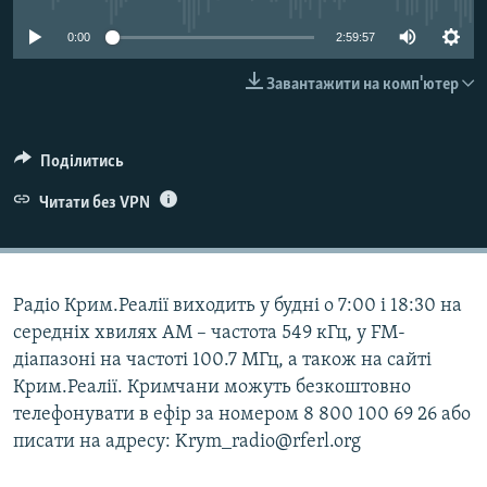
ВІДЕОУРОКИ «ELIFBE»
Русский
0:00
2:59:57
СВІДЧЕННЯ ОКУПАЦІЇ
Qırımtatar
Завантажити на комп'ютер
УКРАЇНСЬКА ПРОБЛЕМА КРИМУ
ДОЛУЧАЙСЯ!
ІНФОГРАФІКА
Поділитись
Читати без VPN
Усі сайти RFE/RL
Радіо Крим.Реалії виходить у будні о 7:00 і 18:30 на
середніх хвилях АМ – частота 549 кГц, у FM-
діапазоні на частоті 100.7 МГц, а також на сайті
Крим.Реалії. Кримчани можуть безкоштовно
телефонувати в ефір за номером 8 800 100 69 26 або
писати на адресу: Krym_radio@rferl.org