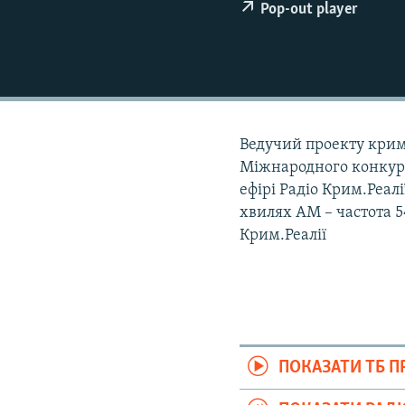
ВІДЕОУРОКИ «ELIFBE»
Pop-out player
СВІДЧЕННЯ ОКУПАЦІЇ
УКРАЇНСЬКА ПРОБЛЕМА КРИМУ
ІНФОГРАФІКА
Ведучий проекту крим
Міжнародного конкурс
ефірі Радіо Крим.Реалі
хвилях АМ – частота 54
Крим.Реалії
ПОКАЗАТИ ТБ 