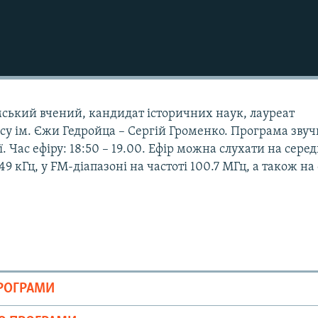
ський вчений, кандидат історичних наук, лауреат
у ім. Єжи Гедройца – Сергій Громенко. Програма звуч
ї. Час ефіру: 18:50 – 19.00. Ефір можна слухати на сере
9 кГц, у FM-діапазоні на частоті 100.7 МГц, а також на 
ПРОГРАМИ