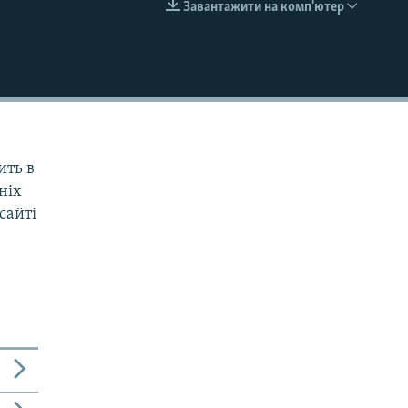
Завантажити на комп'ютер
EMBED
ить в
дніх
сайті