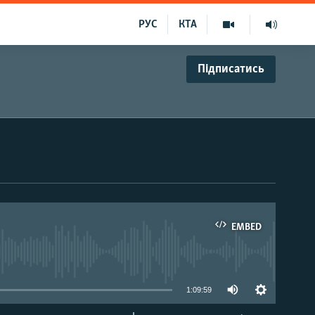
РУС
КТА
Підписатись
EMBED
able
1:09:59