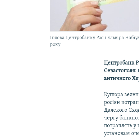
Голова Центробанку Росії Ельвіра Набіу
року
Центробанк Ро
Севастополя: 
античного Хер
Купюра зелено
росіян потрап
Далекого Сход
чергу банкнот
потраплять у 
установам опе