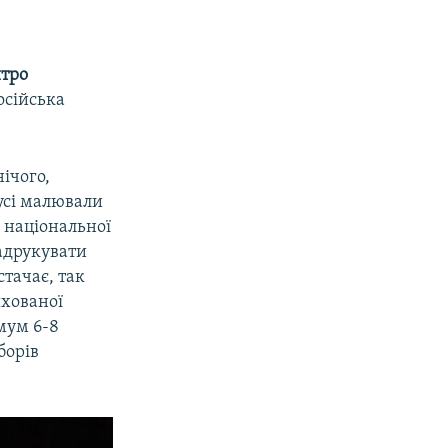
тро
осійська
ічого,
усі малювали
і національної
надрукувати
стачає, так
ихованої
мум 6-8
борів