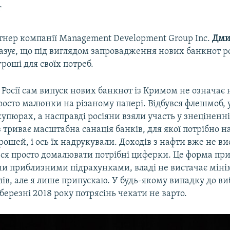
г
тнер компанії Management Development Group Inc.
Дми
азує, що під виглядом запровадження нових банкнот р
гроші для своїх потреб.
 Росії сам випуск нових банкнот із Кримом не означає н
росто малюнки на різаному папері. Відбувся флешмоб, 
 купюрах, а насправді росіяни взяли участь у знеціненн
 триває масштабна санація банків, для якої потрібно 
рошей, і ось їх надрукували. Доходів з нафти вже не ви
ся просто домалювати потрібні циферки. Це форма пр
їми приблизними підрахунками, владі не вистачає міні
лів, але я лише припускаю. У будь-якому випадку до ви
березні 2018 року потрясінь чекати не варто.