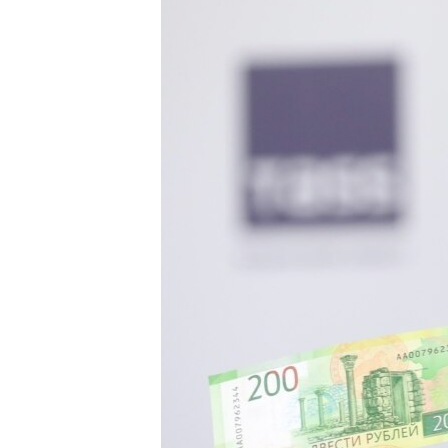
ВІДЕОУРОКИ «ELIFBE»
СВІДЧЕННЯ ОКУПАЦІЇ
УКРАЇНСЬКА ПРОБЛЕМА КРИМУ
ІНФОГРАФІКА