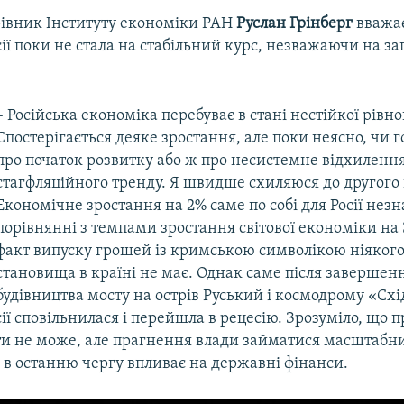
івник Інституту економіки РАН
Руслан Грінберг
вважа
ії поки не стала на стабільний курс, незважаючи на з
– Російська економіка перебуває в стані нестійкої рівно
Спостерігається деяке зростання, але поки неясно, чи 
про початок розвитку або ж про несистемне відхилення
стагфляційного тренду. Я швидше схиляюся до другого 
Економічне зростання на 2% саме по собі для Росії незн
порівнянні з темпами зростання світової економіки на 
факт випуску грошей із кримською символікою ніякого
становища в країні не має. Однак саме після завершен
будівництва мосту на острів Руський і космодрому «Сх
ії сповільнилася і перейшла в рецесію. Зрозуміло, що 
бути не може, але прагнення влади займатися масштаб
 в останню чергу впливає на державні фінанси.