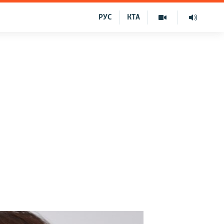
РУС
КТА