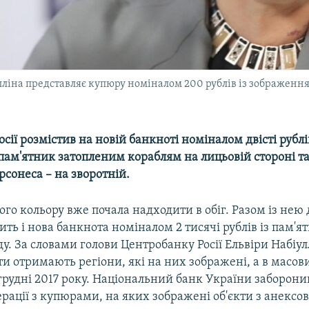
лліна представляє купюру номіналом 200 рублів із зображення
сії розмістив на новій банкноті номіналом двісті рубл
пам'ятник затопленим кораблям на лицьовій стороні та
сонеса – на зворотній.
го кольору вже почала надходити в обіг. Разом із нею 
ить і нова банкнота номіналом 2 тисячі рублів із пам'я
у. За словами голови Центробанку Росії Ельвіри Набіул
и отримають регіони, які на них зображені, а в масов
грудні 2017 року. Національний банк України заборон
рації з купюрами, на яких зображені об'єкти з анексо