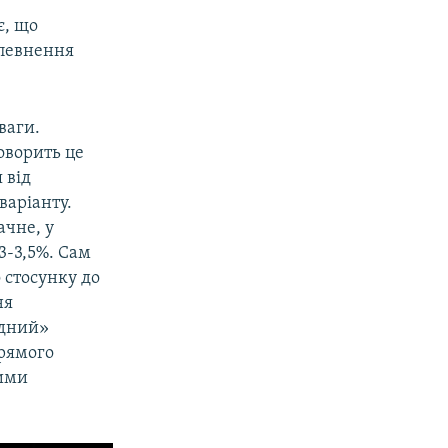
є, що
апевнення
ваги.
говорить це
 від
варіанту.
ачне, у
3-3,5%. Сам
 стосунку до
ня
ідний»
прямого
ними