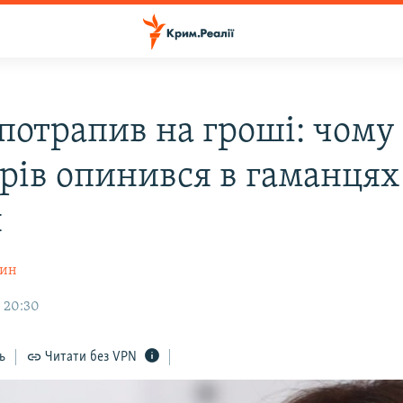
потрапив на гроші: чому
трів опинився в гаманцях
н
шин
, 20:30
ь
Читати без VPN