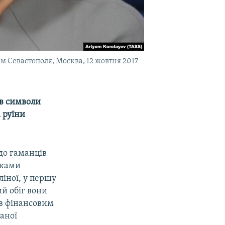
м Севастополя, Москва, 12 жовтня 2017
ів символи
 руїни
до гаманців
тками
ліної, у першу
ий обіг вони
ив фінансовим
ваної