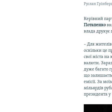
Руслан Грінбер
Керівний пар
Потапенко
вк
влада друкує 
– Для жителів
оскільки це п
свої міста на
валюти. Зараз
дуже багато г
що залишаєть
емісії. За мо
мільярдів руб
президента у 