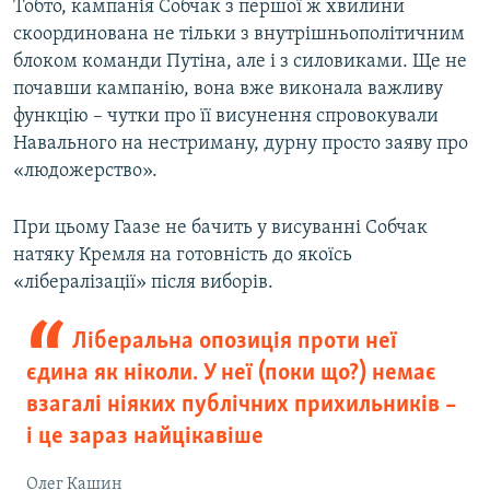
Тобто, кампанія Собчак з першої ж хвилини
скоординована не тільки з внутрішньополітичним
блоком команди Путіна, але і з силовиками. Ще не
почавши кампанію, вона вже виконала важливу
функцію – чутки про її висунення спровокували
Навального на нестриману, дурну просто заяву про
«людожерство».
При цьому Гаазе не бачить у висуванні Собчак
натяку Кремля на готовність до якоїсь
«лібералізації» після виборів.
Ліберальна опозиція проти неї
єдина як ніколи. У неї (поки що?) немає
взагалі ніяких публічних прихильників –
і це зараз найцікавіше
Олег Кашин