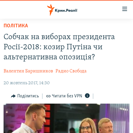
Доступність
посилання
Перейти
ПОЛІТИКА
до
НОВИНИ
Собчак на виборах президента
основного
ВОДА.КРИМ
матеріалу
Росії-2018: козир Путіна чи
ВІДЕО ТА ФОТО
Перейти
альтернативна опозиція?
до
ПОЛІТИКА
основної
Валентин Баришников
Радио Свобода
БЛОГИ
навігації
Перейти
20 жовтень 2017, 14:30
ПОГЛЯД
до
ІНТЕРВ'Ю
Поділитись
Читати без VPN
пошуку
ВСЕ ЗА ДЕНЬ
СПЕЦПРОЕКТИ
ЯК ОБІЙТИ БЛОКУВАННЯ
ДЕПОРТАЦІЯ