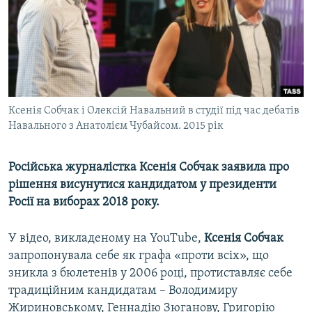
ВІДЕОУРОКИ «ELIFBE»
Русский
СВІДЧЕННЯ ОКУПАЦІЇ
Qırımtatar
УКРАЇНСЬКА ПРОБЛЕМА КРИМУ
ДОЛУЧАЙСЯ!
ІНФОГРАФІКА
Ксенія Собчак і Олексій Навальний в студії під час дебатів
Навального з Анатолієм Чубайсом. 2015 рік
Усі сайти RFE/RL
Російська журналістка Ксенія Собчак заявила про
рішення висунутися кандидатом у президенти
Росії на виборах 2018 року.
У відео, викладеному на YouTube,
Ксенія Собчак
запропонувала себе як графа «проти всіх», що
зникла з бюлетенів у 2006 році, протиставляє себе
традиційним кандидатам – Володимиру
Жириновському, Геннадію Зюганову, Григорію