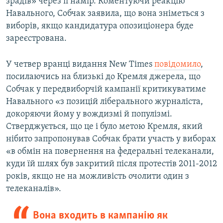
зрадів» через її намір. Коментуючи реакцію
Навального, Собчак заявила, що вона зніметься з
виборів, якщо кандидатура опозиціонера буде
зареєстрована.
У четвер вранці видання New Times
повідомило
,
посилаючись на близькі до Кремля джерела, що
Собчак у передвиборчій кампанії критикуватиме
Навального «з позицій ліберального журналіста,
докоряючи йому у вождизмі й популізмі.
Стверджується, що це і було метою Кремля, який
нібито запропонував Собчак брати участь у виборах
«в обмін на повернення на федеральні телеканали,
куди їй шлях був закритий після протестів 2011-2012
років, якщо не на можливість очолити один з
телеканалів».
Вона входить в кампанію як