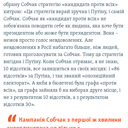
обрану Собчак стратегію «кандидата проти всіх»
хитрою: «Ця стратегія вкрай зручна і Путіну, і самій
Собчак. Собчак як «кандидат проти всіх» не
зобов'язана поводити себе як людина, яка хоче бути
президентом або може бути президентом. Вона –
немов просто голос невдоволених. Але
невдоволених в Росії набагато більше, ніж людей,
готових проголосувати за Собчак. Тому ця стратегія
вигідна і Путіну. Коли Собчак отримає, я не знаю,
10 відсотків, все залишиться на своїх місцях: і «86
відсотків» за Путіна, і так званий «опозиційний
електорат». А якби в бюлетені була графа «проти
всіх», ця графа зайняла б на виборах друге місце, і
не з результатом 10 відсотків, а з результатом
відсотків 30».
Кампанія Собчак з першої ж хвилини