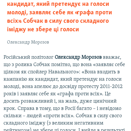
кандидат, який претендує на голоси
молоді, заявляє себе як «графа проти
всіх». Собчак в силу свого складного
іміджу не збере ці голоси
Олександр Морозов
Російський політолог
Олександр Морозов
вважає,
що з ролика Собчак помітно, що вона «заявляє себе
цілком як спойлер Навального»: «Вона входить в
кампанію як кандидат, який претендує на голоси
молоді, вона апелює до досвіду протесту 2011-2012
років і заявляє себе як «графа проти всіх». Це
досить розважливий і, на жаль, дуже цинічний
крок. Справа в тому, що в Росії багато – і невідомо
скільки – людей «проти всіх». Собчак в силу свого
складного іміджу (з великим негативним
рейтингом) не збере ці голоси. І вийде в результаті,