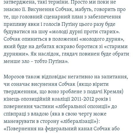
затверджена, такі терміни. Просто ми поки не
знаємо її. Висунення Собчак, мабуть, говорить про
те, що головний сценарний план з забезпечення
припливу явки і голосів Путіну цього разу буде
будуватися на шоу «молоді дурні проти старих».
Собчак опиниться в положенні «молодого дурня»,
який буде на дебатах яскраво боротися зі «старими
дурнями». Як наслідок, глядач повинен буде обрати
менше зло – тобто Путіна».
Морозов також відповідає негативно на запитання,
чи означає висунення Собчак (якщо вірити
твердженням, що воно зроблене з подачі Кремля)
кінець опозиційній коаліції 2011-2012 років і
повернення частини «ліберальної опозиції» до
співпраці з владою (яка в свою чергу може
маневрувати в сторону «лібералізації»):
«Повернення на федеральний канал Собчак або