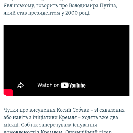
Явлінському, говорить про Володимира Путіна,
який став президентом у 2000 році.
​Чутки про висунення Ксенії Собчак – зі схвалення
або навіть з ініціативи Кремля – ходять вже два
місяці. Собчак заперечувала існування
домовленості з Кремлем. Опозиційний лідер