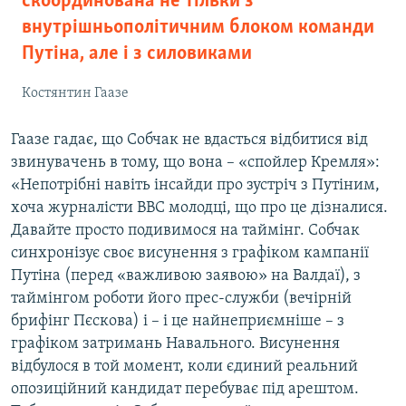
скоординована не тільки з
внутрішньополітичним блоком команди
Путіна, але і з силовиками
Костянтин Гаазе
Гаазе гадає, що Собчак не вдасться відбитися від
звинувачень в тому, що вона – «спойлер Кремля»:
«Непотрібні навіть інсайди про зустріч з Путіним,
хоча журналісти BBC молодці, що про це дізналися.
Давайте просто подивимося на таймінг. Собчак
синхронізує своє висунення з графіком кампанії
Путіна (перед «важливою заявою» на Валдаї), з
таймінгом роботи його прес-служби (вечірній
брифінг Пєскова) і – і це найнеприємніше – з
графіком затримань Навального. Висунення
відбулося в той момент, коли єдиний реальний
опозиційний кандидат перебуває під арештом.