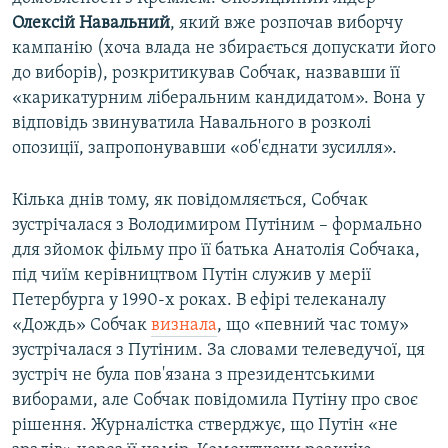
Олексій Навальний
, який вже розпочав виборчу
кампанію (хоча влада не збирається допускати його
до виборів), розкритикував Собчак, назвавши її
«карикатурним ліберальним кандидатом». Вона у
відповідь звинуватила Навального в розколі
опозиції, запропонувавши «об'єднати зусилля».
Кілька днів тому, як повідомляється, Собчак
зустрічалася з Володимиром Путіним – формально
для зйомок фільму про її батька Анатолія Собчака,
під чиїм керівництвом Путін служив у мерії
Петербурга у 1990-х роках. В ефірі телеканалу
«Дождь» Собчак
визнала
, що «певний час тому»
зустрічалася з Путіним. За словами телеведучої, ця
зустріч не була пов'язана з президентськими
виборами, але Собчак повідомила Путіну про своє
рішення. Журналістка стверджує, що Путін «не