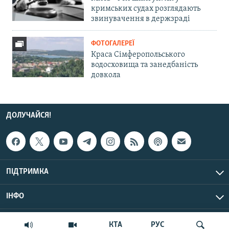
кримських судах розглядають
звинувачення в держзраді
ФОТОГАЛЕРЕЇ
Краса Сімферопольського
водосховища та занедбаність
довкола
ДОЛУЧАЙСЯ!
ПІДТРИМКА
ІНФО
© Крим.Реалії, 2026 | Усі права застережено.
КТА
РУС