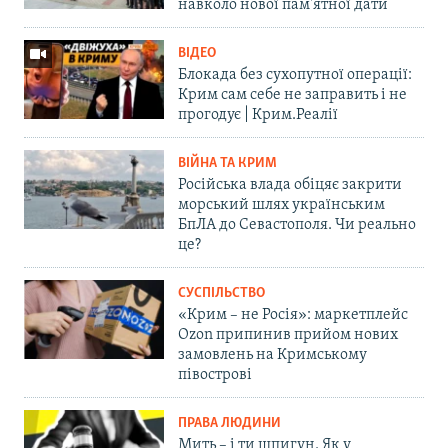
навколо нової пам'ятної дати
ВІДЕО
Блокада без сухопутної операції:
Крим сам себе не заправить і не
прогодує | Крим.Реалії
ВІЙНА ТА КРИМ
Російська влада обіцяє закрити
морський шлях українським
БпЛА до Севастополя. Чи реально
це?
СУСПІЛЬСТВО
«Крим – не Росія»: маркетплейс
Ozon припинив прийом нових
замовлень на Кримському
півострові
ПРАВА ЛЮДИНИ
Мить – і ти шпигун. Як у