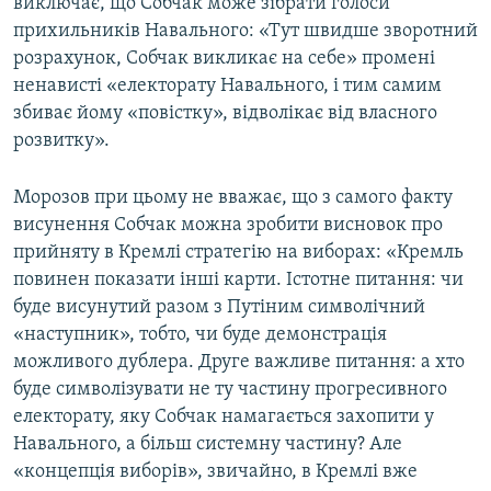
виключає, що Собчак може зібрати голоси
прихильників Навального: «Тут швидше зворотний
розрахунок, Собчак викликає на себе» промені
ненависті «електорату Навального, і тим самим
збиває йому «повістку», відволікає від власного
розвитку».
Морозов при цьому не вважає, що з самого факту
висунення Собчак можна зробити висновок про
прийняту в Кремлі стратегію на виборах: «Кремль
повинен показати інші карти. Істотне питання: чи
буде висунутий разом з Путіним символічний
«наступник», тобто, чи буде демонстрація
можливого дублера. Друге важливе питання: а хто
буде символізувати не ту частину прогресивного
електорату, яку Собчак намагається захопити у
Навального, а більш системну частину? Але
«концепція виборів», звичайно, в Кремлі вже