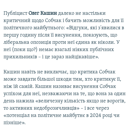
Публіцист
Олег Кашин
далеко не настільки
критичний щодо Собчак і бачить можливість для її
політичного майбутнього: «Відгуки, які з'явилися в
першу годину після її висунення, показують, що
ліберальна опозиція проти неї єдина як ніколи. У
неї (поки що?) немає взагалі ніяких публічних
прихильників – і це зараз найцікавіше».
Кашин навіть не виключає, що критика Собчак
може завдати більшої шкоди тим, хто критикує її,
ніж їй самій. Кашин називає висунення Собчак
успіхом для неї, незважаючи на те, що вона за один
день нажила «величезну кількість якщо не ворогів,
то активних недоброзичливців» – і все через
«потенціал на політичне майбутнє в 2024 році чи
пізніше».