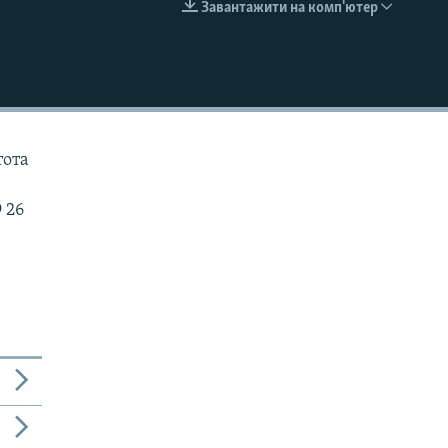
Завантажити на комп'ютер
EMBED
тота
 26