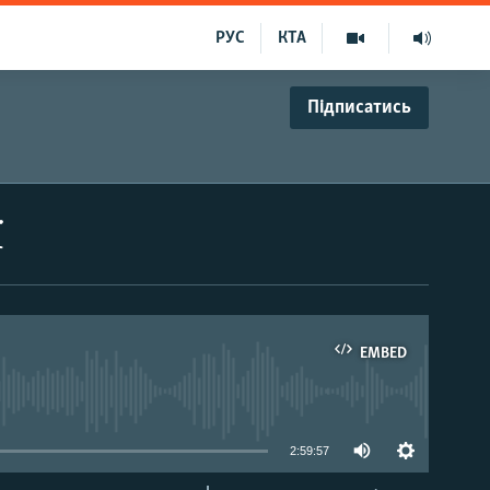
РУС
КТА
Підписатись
ї
EMBED
able
2:59:57