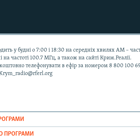
дить у будні о 7:00 і 18:30 на середніх хвилях АМ – час
і на частоті 100.7 МГц, а також на сайті Крим.Реалії.
оштовно телефонувати в ефір за номером 8 800 100 69
 Krym_radio@rferl.org
ПРОГРАМИ
ІО ПРОГРАМИ