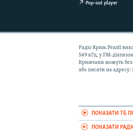
ВІДЕОУРОКИ «ELIFBE»
Pop-out player
СВІДЧЕННЯ ОКУПАЦІЇ
УКРАЇНСЬКА ПРОБЛЕМА КРИМУ
ІНФОГРАФІКА
Радіо Крим.Реалії вихо
549 кГц, у FM-діапазон
Кримчани можуть безк
або писати на адресу:
ПОКАЗАТИ ТБ 
ПОКАЗАТИ РАД