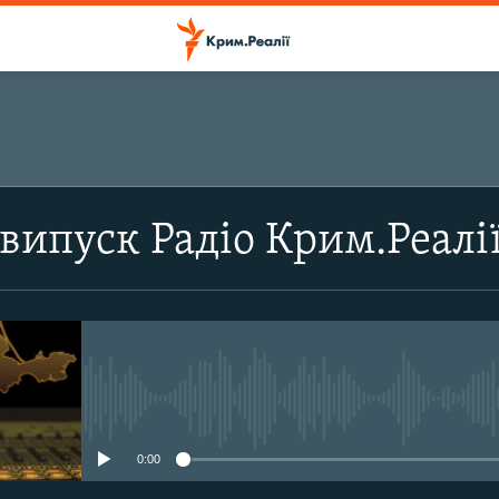
ПІДПИСАТИСЬ
випуск Радіо Крим.Реалі
Підписатись
No media source currently avail
0:00