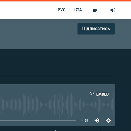
РУС
КТА
Підписатись
EMBED
able
4:59