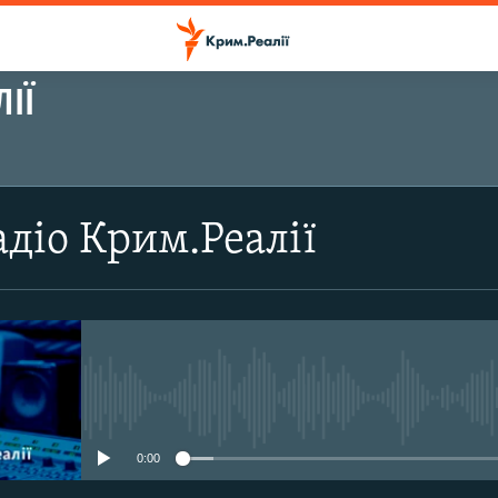
ІЇ
ПІДПИСАТИСЬ
діо Крим.Реалії
Підписатись
No media source currently avail
0:00