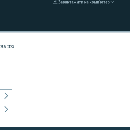
Завантажити на комп'ютер
EMBED
 на цю