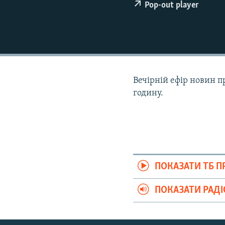
ВІДЕОУРОКИ «ELIFBE»
Pop-out player
СВІДЧЕННЯ ОКУПАЦІЇ
УКРАЇНСЬКА ПРОБЛЕМА КРИМУ
ІНФОГРАФІКА
Вечірній ефір новин п
годину.
ПОКАЗАТИ ТБ 
ПОКАЗАТИ РАД
Русский