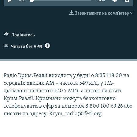
0:00
24:47
ВІДЕОУРОКИ «ELIFBE»
Русский
Завантажити на комп'ютер
СВІДЧЕННЯ ОКУПАЦІЇ
Qırımtatar
УКРАЇНСЬКА ПРОБЛЕМА КРИМУ
Поділитись
ДОЛУЧАЙСЯ!
ІНФОГРАФІКА
Читати без VPN
Усі сайти RFE/RL
Радіо Крим.Реалії виходить у будні о 8:35 і 18:30 на
середніх хвилях АМ – частота 549 кГц, у FM-
діапазоні на частоті 100.7 МГц, а також на сайті
Крим.Реалії. Кримчани можуть безкоштовно
телефонувати в ефір за номером 8 800 100 69 26 або
писати на адресу: Krym_radio@rferl.org