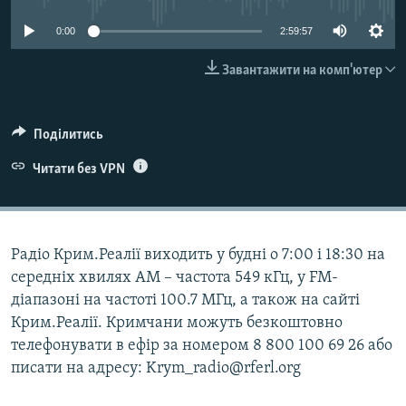
ВІДЕОУРОКИ «ELIFBE»
Русский
0:00
2:59:57
СВІДЧЕННЯ ОКУПАЦІЇ
Qırımtatar
Завантажити на комп'ютер
УКРАЇНСЬКА ПРОБЛЕМА КРИМУ
ДОЛУЧАЙСЯ!
ІНФОГРАФІКА
Поділитись
Читати без VPN
Усі сайти RFE/RL
Радіо Крим.Реалії виходить у будні о 7:00 і 18:30 на
середніх хвилях АМ – частота 549 кГц, у FM-
діапазоні на частоті 100.7 МГц, а також на сайті
Крим.Реалії. Кримчани можуть безкоштовно
телефонувати в ефір за номером 8 800 100 69 26 або
писати на адресу: Krym_radio@rferl.org