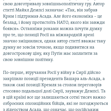
свою довготривалу зовнішньополітичну гру. Автор
статті Майкл Демпсі зазначає: «Так, він забрав
Крим і підтримав Асада. Але його економіка – це
безлад, і йому протистоїть НАТО, якого він завжди
боявся». Останніми роками можна почути думку
про те, що позиції Росії на міжнародній арені
значно зміцнилися, однак автор статті вважає таку
думку не зовсім точною, якщо подивитися на
довгострокову ціну, яку Путін має заплатити за
свою зовнішню політику.
По-перше, втручання Росії у війну в Сирії дійсно
закріпило позиції президента Башара аль-Асада, а
також самі позиції Кремля за столом переговорів
стосовно подальшої долі Сирії, зауважує Демпсі. Та
в цій країні все ще залишаються сотні тисяч важко
озброєних опозиційних бійців, які не погоджуються
з лідерством Асада, що означає, що російським