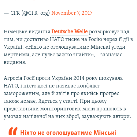
— CFR (@CFR_org)
November 7, 2017
Німецьке видання
Deutsche Welle
розмірковує над
тим, чи достатньо НАТО тисне на Росію через її дії в
Україні. «Ніхто не оголошуватиме Мінські угоди
мертвими, але пульс важко знайти», – зазначає
видання.
Агресія Росії проти України 2014 року шокувала
НАТО, і ніхто досі не називає конфлікт
замороженим, але й звітів про якийсь прогрес
також немає, йдеться у статті. При цьому
представники моніторингових місій працюють в
умовах націленої на них зброї, зауважують автори.
Ніхто не оголошуватиме Мінські