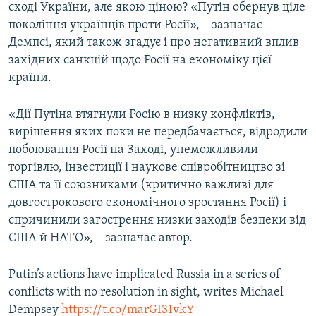
сході України, але якою ціною? «Путін обернув ціле
покоління українців проти Росії», – зазначає
Демпсі, який також згадує і про негативний вплив
західних санкцій щодо Росії на економіку цієї
країни.
«Дії Путіна втягнули Росію в низку конфліктів,
вирішення яких поки не передбачається, відродили
побоювання Росії на Заході, унеможливили
торгівлю, інвестиції і наукове співробітництво зі
США та її союзниками (критично важливі для
довгострокового економічного зростання Росії) і
спричинили загострення низки заходів безпеки від
США й НАТО», – зазначає автор.
Putin’s actions have implicated Russia in a series of
conflicts with no resolution in sight, writes Michael
Dempsey
https://t.co/marGI31vkY