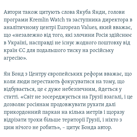
Автори також цитують слова Якуба Янди, голови
програми Kremlin Watch та заступника директора в
аналітичному центрі European Values, який вважає,
що «незалежно від того, які злочини Росія здійснює
в Україні, насправді не існує жодного поштовху від
країн ЄС для подальшого тиску на російську
агресію».
Ян Бонд з Центру європейських реформ вважає, що
коли люди перестають фокусуватися на тому, що
відбувається, це є дуже небезпечним, йдеться у
статті. «Світ не зосереджується на Грузії взагалі, і це
дозволяє росіянам продовжувати рухати далі
прикордонний паркан на кілька метрів і щоразу
відрізати трохи більше території Грузії, і ніхто з
цим нічого не робить», – цитує Бонда автор.