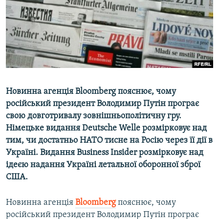
ВІДЕОУРОКИ «ELIFBE»
Русский
СВІДЧЕННЯ ОКУПАЦІЇ
Qırımtatar
УКРАЇНСЬКА ПРОБЛЕМА КРИМУ
ДОЛУЧАЙСЯ!
ІНФОГРАФІКА
Новинна агенція Bloomberg пояснює, чому
російський президент Володимир Путін програє
Усі сайти RFE/RL
свою довготривалу зовнішньополітичну гру.
Німецьке видання Deutsche Welle розмірковує над
тим, чи достатньо НАТО тисне на Росію через її дії в
Україні. Видання Business Insider розмірковує над
ідеєю надання Україні летальної оборонної зброї
США.
Новинна агенція
Bloomberg
пояснює, чому
російський президент Володимир Путін програє