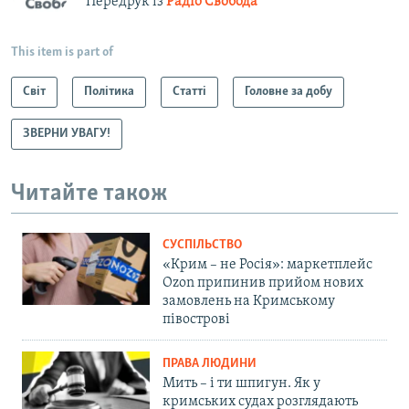
Передрук із
Радіо Свобода
This item is part of
Світ
Політика
Статті
Головне за добу
ЗВЕРНИ УВАГУ!
Читайте також
СУСПІЛЬСТВО
«Крим – не Росія»: маркетплейс
Ozon припинив прийом нових
замовлень на Кримському
півострові
ПРАВА ЛЮДИНИ
Мить – і ти шпигун. Як у
кримських судах розглядають