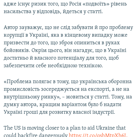
адже існує ризик того, що Росія «подвоїть» рівень
насильства у відповідь, йдеться у статті.
Автор зауважує, що не слід забувати й про проблему
корупції в Україні, яка в кінцевому випадку може
призвести до того, що зброя опиниться в руках
бойовиків. Окрім цього, він нагадує, що в Україні
достатньо й власного потенціалу для того, щоб
забезпечити себе необхідною технікою.
«Проблема полягає в тому, що українська оборонна
промисловість зосереджується на експорті, а не на
внутрішньому ринку», – мовиться у статті. Тому, на
думку автора, кращим варіантом було б надати
Україні гроші для розвитку власної індустрії.
The US is moving closer to a plan to aid Ukraine that
could backfire dangerously
https://t.co/qshMtpXh6L