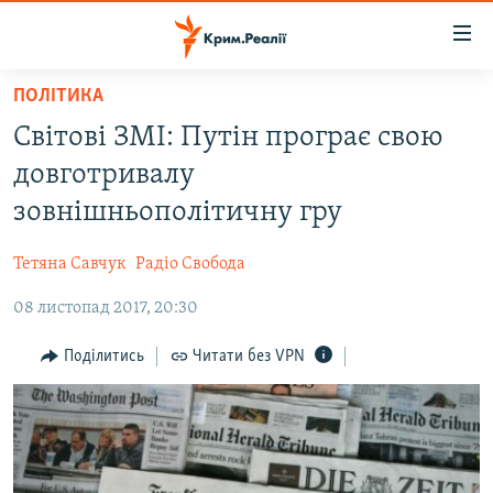
Доступність
посилання
Перейти
ПОЛІТИКА
до
НОВИНИ
Світові ЗМІ: Путін програє свою
основного
ВОДА.КРИМ
матеріалу
довготривалу
ВІДЕО ТА ФОТО
Перейти
зовнішньополітичну гру
до
ПОЛІТИКА
основної
Тетяна Савчук
Радіо Свобода
БЛОГИ
навігації
Перейти
08 листопад 2017, 20:30
ПОГЛЯД
до
ІНТЕРВ'Ю
Поділитись
Читати без VPN
пошуку
ВСЕ ЗА ДЕНЬ
СПЕЦПРОЕКТИ
ЯК ОБІЙТИ БЛОКУВАННЯ
ДЕПОРТАЦІЯ