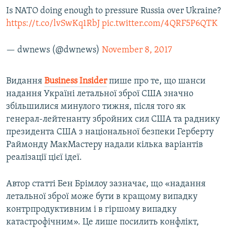
Is NATO doing enough to pressure Russia over Ukraine?
https://t.co/lvSwKq1RbJ
pic.twitter.com/4QRF5P6QTK
— dwnews (@dwnews)
November 8, 2017
Видання
Business Insider
пише про те, що шанси
надання Україні летальної зброї США значно
збільшилися минулого тижня, після того як
генерал-лейтенанту збройних сил США та раднику
президента США з національної безпеки Герберту
Раймонду МакМастеру надали кілька варіантів
реалізації цієї ідеї.
Автор статті Бен Брімлоу зазначає, що «надання
летальної зброї може бути в кращому випадку
контрпродуктивним і в гіршому випадку
катастрофічним». Це лише посилить конфлікт,