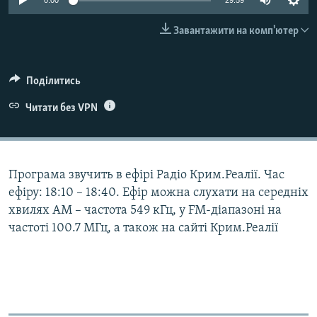
0:00
29:59
ВІДЕОУРОКИ «ELIFBE»
Русский
Завантажити на комп'ютер
СВІДЧЕННЯ ОКУПАЦІЇ
Qırımtatar
УКРАЇНСЬКА ПРОБЛЕМА КРИМУ
Поділитись
ДОЛУЧАЙСЯ!
ІНФОГРАФІКА
Читати без VPN
Усі сайти RFE/RL
Програма звучить в ефірі Радіо Крим.Реалії. Час
ефіру: 18:10 – 18:40. Ефір можна слухати на середніх
хвилях АМ – частота 549 кГц, у FM-діапазоні на
частоті 100.7 МГц, а також на сайті Крим.Реалії