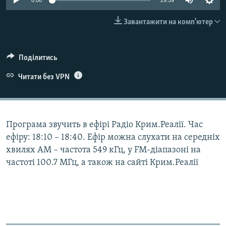
0:00
29:59
ВІДЕОУРОКИ «ELIFBE»
Русский
Завантажити на комп'ютер
СВІДЧЕННЯ ОКУПАЦІЇ
Qırımtatar
УКРАЇНСЬКА ПРОБЛЕМА КРИМУ
Поділитись
ДОЛУЧАЙСЯ!
ІНФОГРАФІКА
Читати без VPN
Усі сайти RFE/RL
Програма звучить в ефірі Радіо Крим.Реалії. Час
ефіру: 18:10 – 18:40. Ефір можна слухати на середніх
хвилях АМ – частота 549 кГц, у FM-діапазоні на
частоті 100.7 МГц, а також на сайті Крим.Реалії