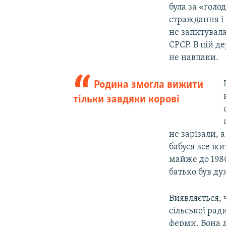
була за «голо
страждання і
не запитувала
СРСР. В цій д
не навпаки.
Родина змогла вижити
тільки завдяки корові
не зарізали, 
бабуся все жи
майже до 1980
батько був ду
Виявляється, 
сільської рад
ферми. Вона да