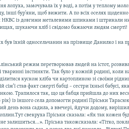
я лопуха, замочувала їх у воді, а потім у теплому молоці
у, інші бур’яни, щоб вижити. А по всіх оселях щоденн
 НКВС із довгими металевими шпиками і штрикали ним
рищах, шукаючи хліб і свідомо бажаючи людям смерті!
х був їхній односельчанин на прізвище Данилко і на п
лінський режим перетворював людей на істот, розвив
тваринні інстинкти. Так було у кожній родині, коли н
ділитися куском хліба чи картоплиною зі своїми рідн
 сім’ї став факт смерті бабці – сестри їхньої бабусі, яка
нкою. Трапилося так, що ця бабця прийшла до них ве
3 рік) із іншого села допомогти родині Пріськи Тарасю
ий день вона садила, а ввечері, йдучи додому, вирішил
оплин.Тут свекруха Пріськи сказала: «Як так кожен буд
не залишиться...». Пріська такожсказала: «Тітко, покл