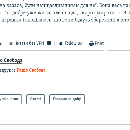
она казала, були найщасливішими для неї. Вона весь ча
«Так добре уже жити, але шкода, скоро вмирати...» В п
у ці рядки і сподіваюсь, що вони будуть збережені в істо
ь
Читати без VPN
Follow us
Print
іо Свобода
едрук із
Радіо Свобода
успільство
Статті
Головне за добу