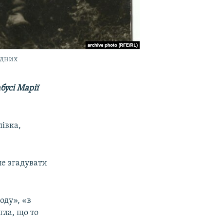
ідних
бусі Марії
лівка,
але згадувати
оду», «в
гла, що то