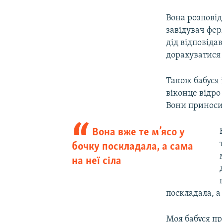
Вона розповід
завідувач фер
дід відповіда
дорахуватися 
Також бабуся 
віконце відро
Вони приносил
Вона вже те м’ясо у
бочку поскладала, а сама
на неї сіла
поскладала, а
Моя бабуся пр