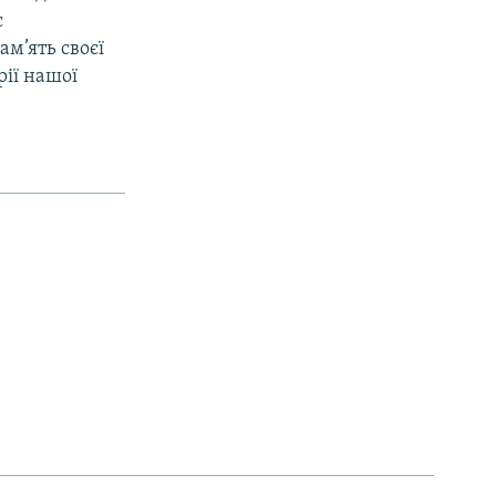
с
ам’ять своєї
рії нашої