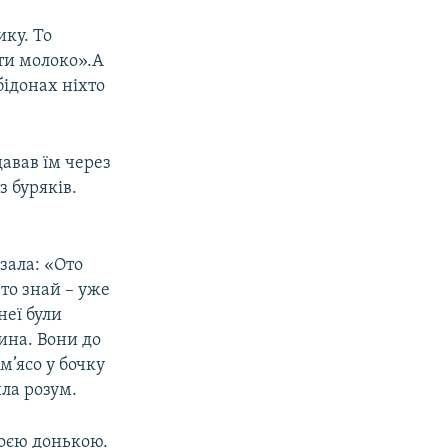
ику. То
ити молоко».А
бідонах ніхто
давав їм через
з буряків.
зала: «Ото
, то знай – уже
неї були
сина. Вони до
м’ясо у бочку
ила розум.
моєю донькою.