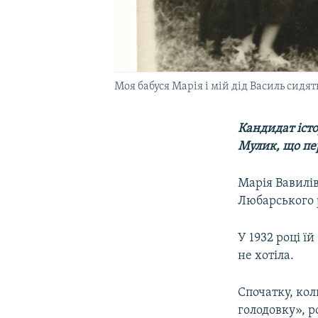
Моя бабуся Марія і мій дід Василь сидя
Кандидат істо
Мулик, що пе
Марія Вавилів
Любарського
У 1932 році їй
не хотіла.
Спочатку, кол
голодовку», р