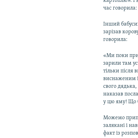
картоплю». І 
час говорила:
Інший бабусин
зарізав коров
говорила:
«Ми поки прив
зарили там усі
тільки після 
виснаженим і
свого дядька,
наказав посла
у цю яму! Що 
Можемо припу
залякані і на
факт із розпов