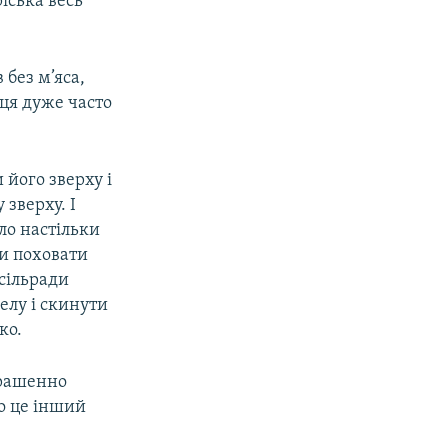
ріська весь
 без м’яса,
бця дуже часто
 його зверху і
 зверху. І
уло настільки
и поховати
 сільради
елу і скинути
ко.
трашенно
ро це інший