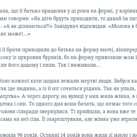
ала, що її батько працював у ці роки на фермі, у корівн
ми говорив: «Як діти будуть приходити, то давай їм п
в: «А як дізнаються?!» Завідувач відповідав: «Молока в 
не може!...»
і її брати приходили до батька на ферму вночі, вінпере
 соку із цукрових буряків, бо на ферму привозили жом і
и його додому і пили. Так і виживали...
Коло кожної хати щодня лежали мертві люди. Бабуся ка
так іде людина, а із її ніг сочиться рідина. Так як упала
мертва». А через дорогу, на вулиці у них жила жінка, в 
дочка і син. То одного дня вони бачать, що немає того 
голови сільради звернулися. Ті прийшли, а вона вже те 
 сама на неї сіла. Її заарештували, але жінка уже втрат
ожила 96 років. Останні 14 років вона жила зі мною і 