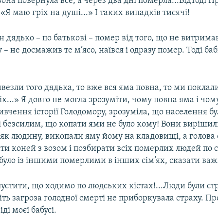
вона повернула все, а через два дні померла...Відтоді П
 «Я маю гріх на душі...» І таких випадків тисячі!
 дядько – по батькові – помер від того, що не витримав
у – не досмажив те м’ясо, наївся і одразу помер. Тоді ба
езли того дядька, то вже вся яма повна, то ми поклали
х...» Я довго не могла зрозуміти, чому повна яма і чому
вивчення історії Голодомору, зрозуміла, що населення б
 безсилим, що копати ями не було кому! Вони вирішил
 як людину, викопали яму йому на кладовищі, а голова
ти коней з возом і позбирати всіх померлих людей по с
було із іншими померлими в інших сім’ях, сказати важ
стити, що ходимо по людських кістах!...Люди були с
віть загроза голодної смерті не приборкувала страху. П
іді моєї бабусі.