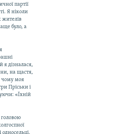
ичної партії
і. Я ніколи
х жителів
аще було, а
я
рашні
ей я дізналася,
ни, на щастя,
, чому моя
три Пріськи і
зуючи: «Їхній
и головою
колгоспної
і односельці,