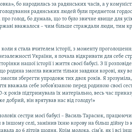
довка», бо народилась за радянських часів, а у комуніст
 голодування радянських людей були предметом гордост
 про голод, бо думала, що то було звичне явище для усі
ержаві вважалося – чим більше страждали люди, тим кр
І коли я стала вчителем історії, з моменту проголошенн
незалежності України, я почала відкривати для себе ст
сторінки нашої історії і життя своєї бабусі. З її розповід
що родина змогла вижити тільки завдяки корові, яку во
а змогли зберегти упродовж тих двох років. Я зрозуміла
ття вважала себе зобов’язаною перед родиною своєї сес
-х років підтримувала їх матеріально, весь час прика
же добрий, він врятував нас від голоду!»
чоловік сестри моєї бабусі – Василь Тарасюк, працююч
и в іншому селі, замінив їхню корову на більш дійну із 
вала до 6 літрів щодня. Крім молока, сім’я, як і всі інш