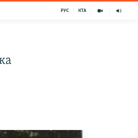
РУС
КТА
яка