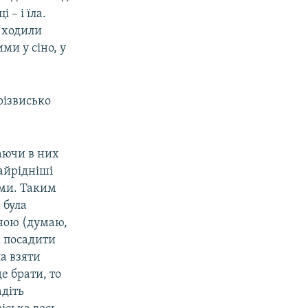
 – і їла.
о ходили
и у сіно, у
різвисько
аючи в них
айрідніші
ими. Таким
 була
сною (думаю,
к посадити
а взяти
е брати, то
адіть