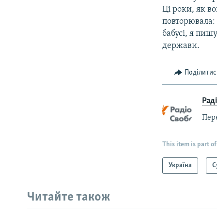
Ці роки, як в
повторювала: 
бабусі, я пиш
держави.
Поділитис
Рад
Пер
This item is part of
Україна
С
Читайте також