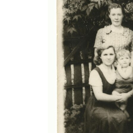
ВІДЕОУРОКИ «ELIFBE»
СВІДЧЕННЯ ОКУПАЦІЇ
УКРАЇНСЬКА ПРОБЛЕМА КРИМУ
ІНФОГРАФІКА