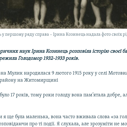
ть у першому ряду справа – Ірина Козинець надала фото своїх р
ричних наук Ірина Козинець розповіла історію своєї ба
режила Голодомор 1932-1933 років.
на Мулик народилася 9 лютого 1915 року у селі Мотови
 району на Житомирщині
 було 17 років, тому роки голоду вона пам’ятала добре, 
и я ще була маленька, вона часто вживала слова «за гол
озповідаючи про ті події. Я слухала, але зрозуміти не мо