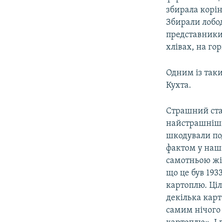
збирала корінн
Збирали лобод
представники
хлівах, на го
Одним із таки
Кухта.
Страшний ста
найстрашніші 
шкодували по
фактом у нашій
самотньою жі
що це був 193
картоплю. Ціл
декілька карт
самим нічого 