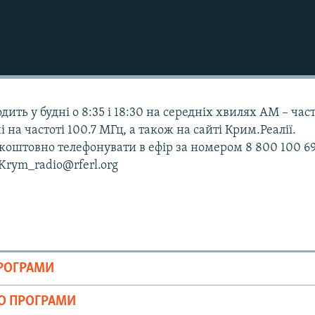
дить у будні о 8:35 і 18:30 на середніх хвилях АМ – час
і на частоті 100.7 МГц, а також на сайті Крим.Реалії.
оштовно телефонувати в ефір за номером 8 800 100 69
 Krym_radio@rferl.org
ПРОГРАМИ
ІО ПРОГРАМИ