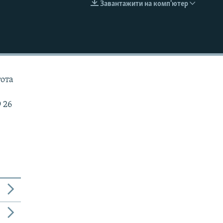
Завантажити на комп'ютер
EMBED
тота
 26