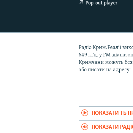
ВІДЕОУРОКИ «ELIFBE»
Pop-out player
СВІДЧЕННЯ ОКУПАЦІЇ
УКРАЇНСЬКА ПРОБЛЕМА КРИМУ
ІНФОГРАФІКА
Радіо Крим.Реалії вихо
549 кГц, у FM-діапазон
Кримчани можуть безк
або писати на адресу:
ПОКАЗАТИ ТБ 
ПОКАЗАТИ РАД