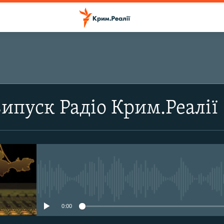
ПІДПИСАТИСЬ
випуск Радіо Крим.Реалії
Підписатись
No media source currently avail
0:00