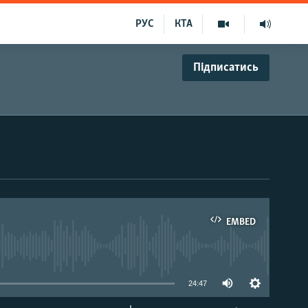
РУС
КТА
Підписатись
EMBED
able
24:47