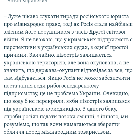
Антон Кориневич
‒ Дуже цікаво слухати тиради російського юриста
про міжнародне право, тоді як Росія стала найбільш
злісним його порушником з часів Другої світової
війни. Я не вважаю, що у кримських підприємств є
перспективи в українських судах, з однієї простої
причини. Звичайно, півострів залишається
українською територією, але вона окупована, а це
значить, що держава-окупант відповідає за все, що
там відбувається. Якщо Росія не може забезпечити
постачання води рибогосподарському
підприємству, це не проблема України. Очевидно,
що воду б не перекрили, якби півострів залишався
під українською юрисдикцією. З одного боку,
спроби росіян подати позови смішні, з іншого, ми
розуміємо, що так вони намагаються зберегти
обличчя перед міжнародним товариством.