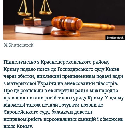
ВІДЕОУРОКИ «ELIFBE»
Русский
СВІДЧЕННЯ ОКУПАЦІЇ
Qırımtatar
УКРАЇНСЬКА ПРОБЛЕМА КРИМУ
ДОЛУЧАЙСЯ!
ІНФОГРАФІКА
(©Shutterstock)
Підприємство з Красноперекопського району
Усі сайти RFE/RL
Криму подало позов до Господарського суду Києва
через збитки, викликані припиненням подачі води
з материкової України на анексований півострів.
Про це розповіли в експертній раді з міжнародно-
правових питань російського уряду Криму. У цьому
відомстві також почали готувати позови до
Європейського суду, бажаючи довести
неправомірність персональних санкцій і обмежень
щодо Криму.