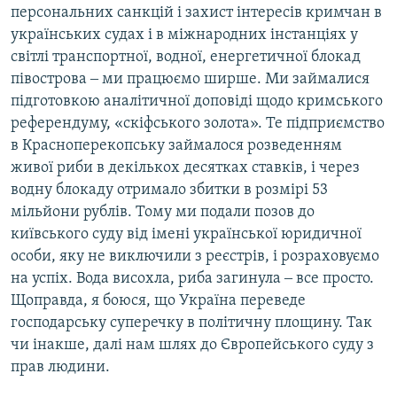
персональних санкцій і захист інтересів кримчан в
українських судах і в міжнародних інстанціях у
світлі транспортної, водної, енергетичної блокад
півострова ‒ ми працюємо ширше. Ми займалися
підготовкою аналітичної доповіді щодо кримського
референдуму, «скіфського золота». Те підприємство
в Красноперекопську займалося розведенням
живої риби в декількох десятках ставків, і через
водну блокаду отримало збитки в розмірі 53
мільйони рублів. Тому ми подали позов до
київського суду від імені української юридичної
особи, яку не виключили з реєстрів, і розраховуємо
на успіх. Вода висохла, риба загинула ‒ все просто.
Щоправда, я боюся, що Україна переведе
господарську суперечку в політичну площину. Так
чи інакше, далі нам шлях до Європейського суду з
прав людини.