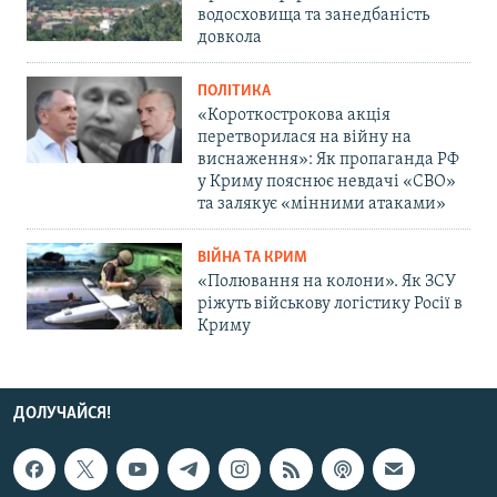
водосховища та занедбаність
довкола
ПОЛІТИКА
«Короткострокова акція
перетворилася на війну на
виснаження»: Як пропаганда РФ
у Криму пояснює невдачі «СВО»
та залякує «мінними атаками»
ВІЙНА ТА КРИМ
«Полювання на колони». Як ЗСУ
ріжуть військову логістику Росії в
Криму
ДОЛУЧАЙСЯ!