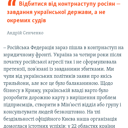
Відбитися від контрнаступу росіян ‒
завдання української держави, а не
окремих судів
Андрій Сенченко
‒ Російська Федерація зараз пішла в контрнаступ на
юридичному фронті. Україна за чотири роки після
початку російської агресії так і не сформулювала
претензії, пов'язані із завданими збитками. Ми
чули від українських політиків заяви про якісь
трильйони, але все це було балаканиною. Щодо
бізнесу в Криму, українській владі варто було
розробити дорожню карту з вирішення проблем
підприємців, створити в Мін'юсті відділ або групу і
консультувати людей безкоштовно. На тлі
бездіяльності офіційного Києва наша організація
домоглася істотних успіхів: у 22 областях країни