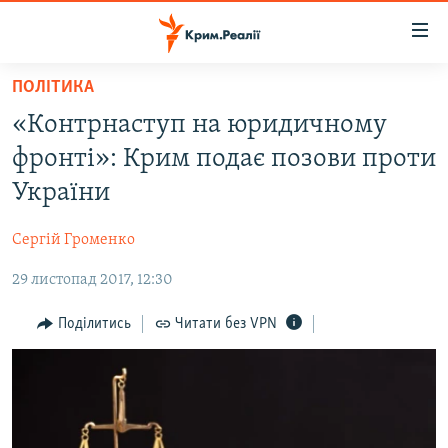
Доступність
посилання
Перейти
ПОЛІТИКА
до
НОВИНИ
«Контрнаступ на юридичному
основного
ВОДА.КРИМ
матеріалу
фронті»: Крим подає позови проти
ВІДЕО ТА ФОТО
Перейти
України
до
ПОЛІТИКА
основної
Сергій Громенко
БЛОГИ
навігації
Перейти
29 листопад 2017, 12:30
ПОГЛЯД
до
ІНТЕРВ'Ю
Поділитись
Читати без VPN
пошуку
ВСЕ ЗА ДЕНЬ
СПЕЦПРОЕКТИ
ЯК ОБІЙТИ БЛОКУВАННЯ
ДЕПОРТАЦІЯ