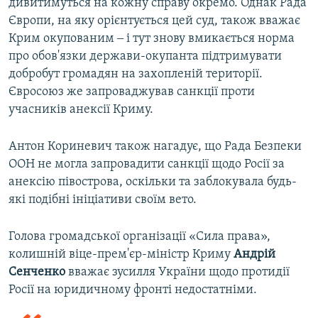
дивитимуться на кожну справу окремо. Однак Рада
Європи, на яку орієнтується цей суд, також вважає
Крим окупованим ‒ і тут знову вмикається норма
про обов'язки держави-окупанта підтримувати
добробут громадян на захопленій території.
Євросоюз же запроваджував санкції проти
учасників анексії Криму.
Антон Кориневич також нагадує, що Рада Безпеки
ООН не могла запровадити санкції щодо Росії за
анексію півострова, оскільки та заблокувала будь-
які подібні ініціативи своїм вето.
Голова громадської організації «Сила права»,
колишній віце-прем'єр-міністр Криму
Андрій
Сенченко
вважає зусилля України щодо протидії
Росії на юридичному фронті недостатніми.