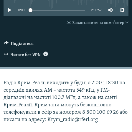
ВІДЕОУРОКИ «ELIFBE»
Русский
0:00
2:59:57
СВІДЧЕННЯ ОКУПАЦІЇ
Qırımtatar
Завантажити на комп'ютер
УКРАЇНСЬКА ПРОБЛЕМА КРИМУ
ДОЛУЧАЙСЯ!
ІНФОГРАФІКА
Поділитись
Читати без VPN
Усі сайти RFE/RL
Радіо Крим.Реалії виходить у будні о 7:00 і 18:30 на
середніх хвилях АМ – частота 549 кГц, у FM-
діапазоні на частоті 100.7 МГц, а також на сайті
Крим.Реалії. Кримчани можуть безкоштовно
телефонувати в ефір за номером 8 800 100 69 26 або
писати на адресу: Krym_radio@rferl.org