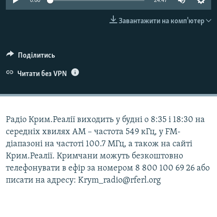
0:00
24:47
ВІДЕОУРОКИ «ELIFBE»
Русский
Завантажити на комп'ютер
СВІДЧЕННЯ ОКУПАЦІЇ
Qırımtatar
УКРАЇНСЬКА ПРОБЛЕМА КРИМУ
Поділитись
ДОЛУЧАЙСЯ!
ІНФОГРАФІКА
Читати без VPN
Усі сайти RFE/RL
Радіо Крим.Реалії виходить у будні о 8:35 і 18:30 на
середніх хвилях АМ – частота 549 кГц, у FM-
діапазоні на частоті 100.7 МГц, а також на сайті
Крим.Реалії. Кримчани можуть безкоштовно
телефонувати в ефір за номером 8 800 100 69 26 або
писати на адресу: Krym_radio@rferl.org