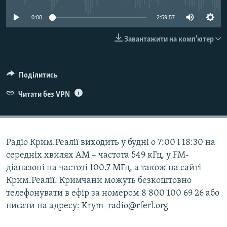
ВІДЕОУРОКИ «ELIFBE»
Русский
0:00
2:59:57
СВІДЧЕННЯ ОКУПАЦІЇ
Qırımtatar
Завантажити на комп'ютер
УКРАЇНСЬКА ПРОБЛЕМА КРИМУ
ДОЛУЧАЙСЯ!
ІНФОГРАФІКА
Поділитись
Читати без VPN
Усі сайти RFE/RL
Радіо Крим.Реалії виходить у будні о 7:00 і 18:30 на
середніх хвилях АМ – частота 549 кГц, у FM-
діапазоні на частоті 100.7 МГц, а також на сайті
Крим.Реалії. Кримчани можуть безкоштовно
телефонувати в ефір за номером 8 800 100 69 26 або
писати на адресу: Krym_radio@rferl.org