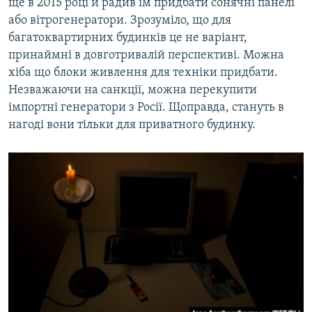
ще в 2015 році й радив їм придбати сонячні панелі
або вітрогенератори. Зрозуміло, що для
багатоквартирних будинків це не варіант,
принаймні в довготривалій перспективі. Можна
хіба що блоки живлення для техніки придбати.
Незважаючи на санкції, можна перекупити
імпортні генератори з Росії. Щоправда, стануть в
нагоді вони тільки для приватного будинку.