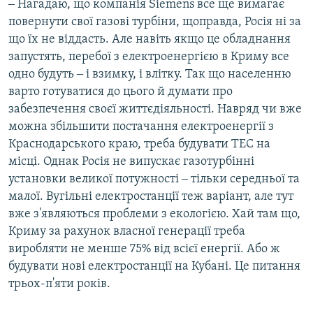
‒ Нагадаю, що компанія Siemens все ще вимагає
повернути свої газові турбіни, щоправда, Росія ні за
що їх не віддасть. Але навіть якщо це обладнання
запустять, перебої з електроенергією в Криму все
одно будуть ‒ і взимку, і влітку. Так що населенню
варто готуватися до цього й думати про
забезпечення своєї життєдіяльності. Навряд чи вже
можна збільшити постачання електроенергії з
Краснодарського краю, треба будувати ТЕС на
місці. Однак Росія не випускає газотурбінні
установки великої потужності ‒ тільки середньої та
малої. Вугільні електростанції теж варіант, але тут
вже з'являються проблеми з екологією. Хай там що,
Криму за рахунок власної генерації треба
виробляти не менше 75% від всієї енергії. Або ж
будувати нові електростанції на Кубані. Це питання
трьох-п'яти років.