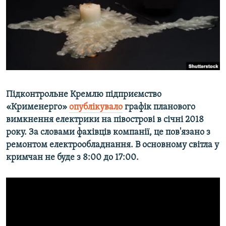
ВІДЕОУРОКИ «ELIFBE»
Русский
СВІДЧЕННЯ ОКУПАЦІЇ
Qırımtatar
УКРАЇНСЬКА ПРОБЛЕМА КРИМУ
ДОЛУЧАЙСЯ!
ІНФОГРАФІКА
Підконтрольне Кремлю підприємство
«Крименерго»
опублікувало
графік планового
Усі сайти RFE/RL
вимкнення електрики на півострові в січні 2018
року. За словами фахівців компанії, це пов'язано з
ремонтом електрообладнання. В основному світла у
кримчан не буде з 8:00 до 17:00.