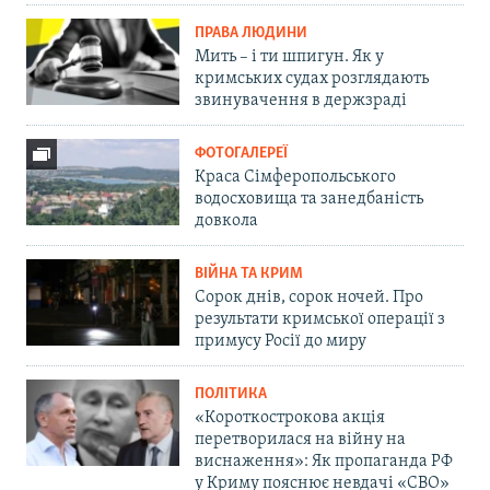
ПРАВА ЛЮДИНИ
Мить – і ти шпигун. Як у
кримських судах розглядають
звинувачення в держзраді
ФОТОГАЛЕРЕЇ
Краса Сімферопольського
водосховища та занедбаність
довкола
ВІЙНА ТА КРИМ
Сорок днів, сорок ночей. Про
результати кримської операції з
примусу Росії до миру
ПОЛІТИКА
«Короткострокова акція
перетворилася на війну на
виснаження»: Як пропаганда РФ
у Криму пояснює невдачі «СВО»