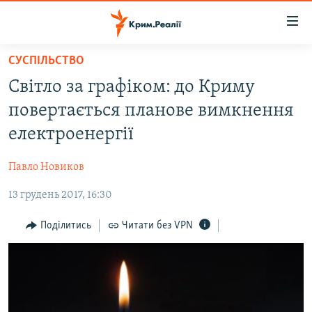
Доступність
посилання
Перейти
СУСПІЛЬСТВО
до
НОВИНИ
Світло за графіком: до Криму
основного
ВОДА.КРИМ
матеріалу
повертається планове вимкнення
ВІДЕО ТА ФОТО
Перейти
електроенергії
до
ПОЛІТИКА
основної
Павло Новиков
БЛОГИ
навігації
Перейти
13 грудень 2017, 16:30
ПОГЛЯД
до
ІНТЕРВ'Ю
Поділитись
Читати без VPN
пошуку
ВСЕ ЗА ДЕНЬ
СПЕЦПРОЕКТИ
ЯК ОБІЙТИ БЛОКУВАННЯ
ДЕПОРТАЦІЯ