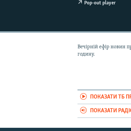
ВІДЕОУРОКИ «ELIFBE»
Pop-out player
СВІДЧЕННЯ ОКУПАЦІЇ
УКРАЇНСЬКА ПРОБЛЕМА КРИМУ
ІНФОГРАФІКА
Вечірній ефір новин п
годину.
ПОКАЗАТИ ТБ 
ПОКАЗАТИ РАД
Русский