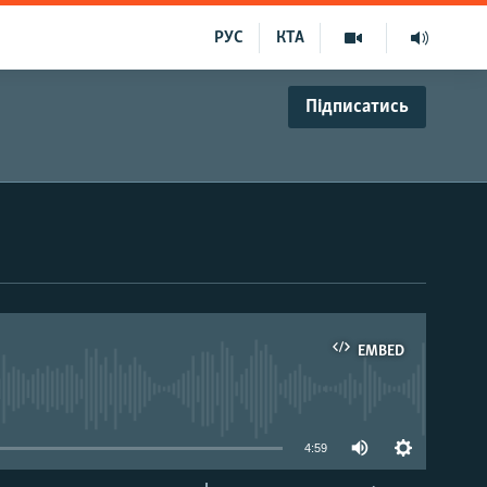
РУС
КТА
Підписатись
EMBED
able
4:59