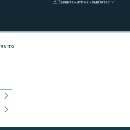
Завантажити на комп'ютер
EMBED
 на цю