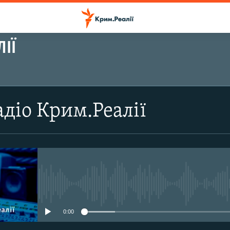
ІЇ
ПІДПИСАТИСЬ
діо Крим.Реалії
Підписатись
No media source currently avail
0:00