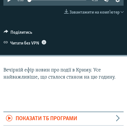
0:00
4:59
ВІДЕОУРОКИ «ELIFBE»
Русский
Завантажити на комп'ютер
СВІДЧЕННЯ ОКУПАЦІЇ
Qırımtatar
УКРАЇНСЬКА ПРОБЛЕМА КРИМУ
Поділитись
ДОЛУЧАЙСЯ!
ІНФОГРАФІКА
Читати без VPN
Усі сайти RFE/RL
Вечірній ефір новин про події в Криму. Усе
найважливіше, що сталося станом на цю годину.
ПОКАЗАТИ ТБ ПРОГРАМИ