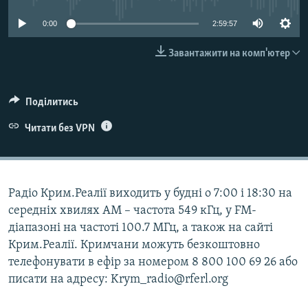
ВІДЕОУРОКИ «ELIFBE»
Русский
0:00
2:59:57
СВІДЧЕННЯ ОКУПАЦІЇ
Qırımtatar
Завантажити на комп'ютер
УКРАЇНСЬКА ПРОБЛЕМА КРИМУ
ДОЛУЧАЙСЯ!
ІНФОГРАФІКА
Поділитись
Читати без VPN
Усі сайти RFE/RL
Радіо Крим.Реалії виходить у будні о 7:00 і 18:30 на
середніх хвилях АМ – частота 549 кГц, у FM-
діапазоні на частоті 100.7 МГц, а також на сайті
Крим.Реалії. Кримчани можуть безкоштовно
телефонувати в ефір за номером 8 800 100 69 26 або
писати на адресу: Krym_radio@rferl.org