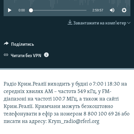
ВІДЕОУРОКИ «ELIFBE»
Русский
0:00
2:59:57
СВІДЧЕННЯ ОКУПАЦІЇ
Qırımtatar
Завантажити на комп'ютер
УКРАЇНСЬКА ПРОБЛЕМА КРИМУ
ДОЛУЧАЙСЯ!
ІНФОГРАФІКА
Поділитись
Читати без VPN
Усі сайти RFE/RL
Радіо Крим.Реалії виходить у будні о 7:00 і 18:30 на
середніх хвилях АМ – частота 549 кГц, у FM-
діапазоні на частоті 100.7 МГц, а також на сайті
Крим.Реалії. Кримчани можуть безкоштовно
телефонувати в ефір за номером 8 800 100 69 26 або
писати на адресу: Krym_radio@rferl.org