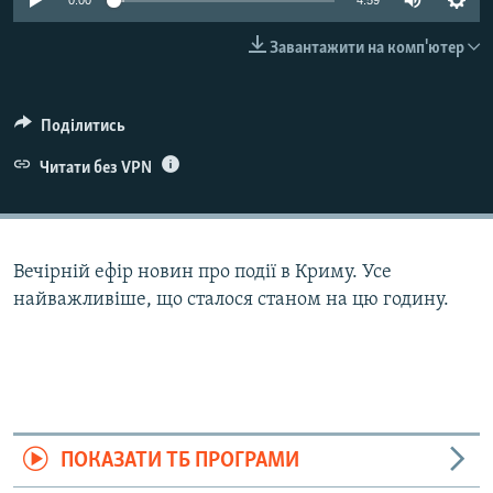
0:00
4:59
ВІДЕОУРОКИ «ELIFBE»
Русский
Завантажити на комп'ютер
СВІДЧЕННЯ ОКУПАЦІЇ
Qırımtatar
УКРАЇНСЬКА ПРОБЛЕМА КРИМУ
Поділитись
ДОЛУЧАЙСЯ!
ІНФОГРАФІКА
Читати без VPN
Усі сайти RFE/RL
Вечірній ефір новин про події в Криму. Усе
найважливіше, що сталося станом на цю годину.
ПОКАЗАТИ ТБ ПРОГРАМИ