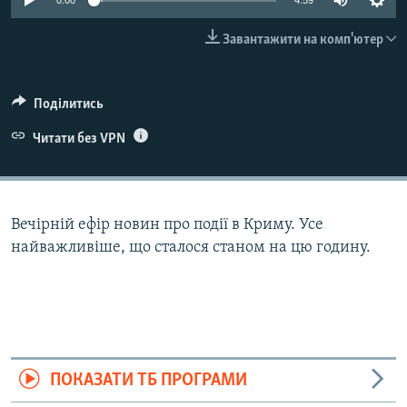
0:00
4:59
ВІДЕОУРОКИ «ELIFBE»
Русский
Завантажити на комп'ютер
СВІДЧЕННЯ ОКУПАЦІЇ
Qırımtatar
УКРАЇНСЬКА ПРОБЛЕМА КРИМУ
Поділитись
ДОЛУЧАЙСЯ!
ІНФОГРАФІКА
Читати без VPN
Усі сайти RFE/RL
Вечірній ефір новин про події в Криму. Усе
найважливіше, що сталося станом на цю годину.
ПОКАЗАТИ ТБ ПРОГРАМИ