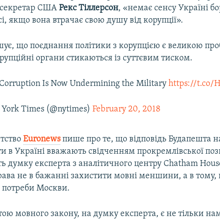
жсекретар США
Рекс Тіллерсон
, «немає сенсу Україні бо
сі, якщо вона втрачає свою душу від корупції».
шує, що поєднання політики з корупцією є великою про
рупційні органи стикаються із суттєвим тиском.
 Corruption Is Now Undermining the Military
https://t.co
York Times (@nytimes)
February 20, 2018
нтство
Euronews
пише про те, що відповідь Будапешта н
ти в Україні вважають свідченням прокремлівської пози
ть думку експерта з аналітичного центру Chatham Hou
рава не в бажанні захистити мовні меншини, а в тому,
 потреби Москви.
ою мовного закону, на думку експерта, є не тільки на