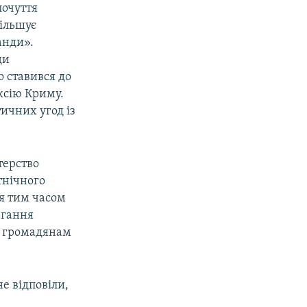
почуття
більшує
анди».
ди
о ставився до
ксію Криму.
ичних угод із
терство
тнічного
я тим часом
агання
м громадянам
е відповіли,