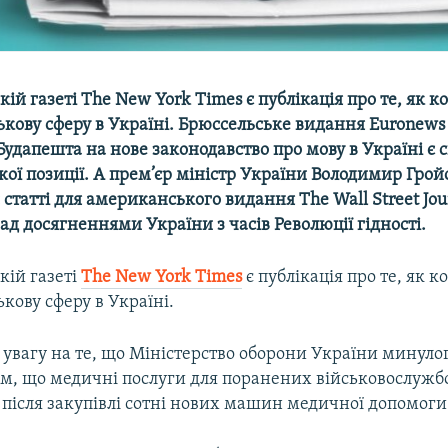
ій газеті The New York Times є публікація про те, як к
ькову сферу в Україні. Брюссельське видання Euronews
Будапешта на нове законодавство про мову в Україні є
ої позиції. А прем’єр міністр України Володимир Гро
й статті для американського видання The Wall Street Jou
ад досягненнями України з часів Революції гідності.
кій газеті
The New York Times
є публікація про те, як к
ькову сферу в Україні.
 увагу на те, що Міністерство оборони України минуло
им, що медичні послуги для поранених військовослужб
після закупівлі сотні нових машин медичної допомоги