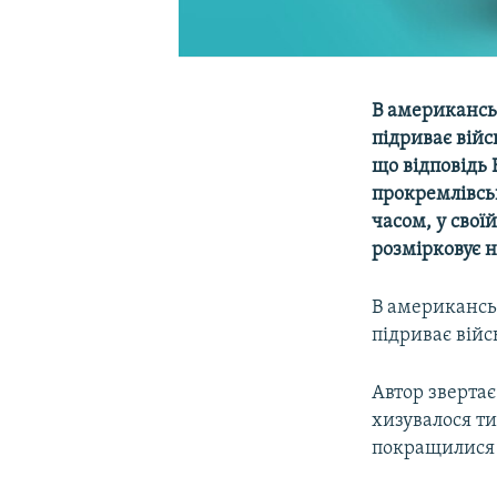
В американськ
підриває війс
що відповідь 
прокремлівськ
часом, у свої
розмірковує н
В американсь
підриває війс
Автор звертає
хизувалося т
покращилися 