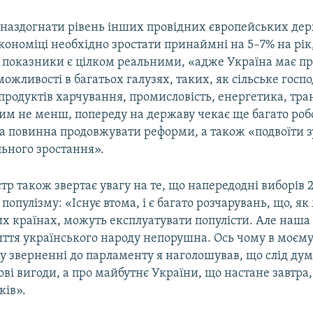
б наздогнати рівень інших провідних європейських де
кономіці необхідно зростати принаймні на 5–7% на рік,
і показники є цілком реальними, «адже Україна має п
можливості в багатьох галузях, таких, як сільське госп
родуктів харчування, промисловість, енергетика, тра
Тим не менш, попереду на державу чекає ще багато роб
она повинна продовжувати реформи, а також «подвоїти 
льного зростання».
тр також звертає увагу на те, що напередодні виборів 
 популізму: «Існує втома, і є багато розчарувань, що, я
х країнах, можуть експлуатувати популісти. Але наша
ття українського народу непорушна. Ось чому в моєм
 зверненні до парламенту я наголошував, що слід дум
ві вигоди, а про майбутнє України, що настане завтра, 
ків».