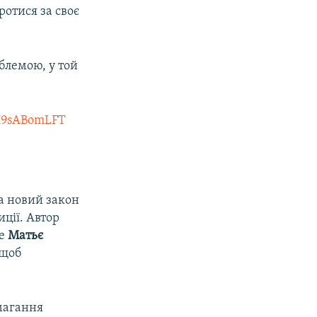
ротися за своє
блемою, у той
/H9sABomLFT
а новий закон
ції. Автор
se
Матьє
 щоб
магання