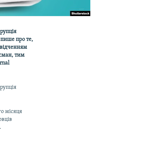
орупція
 пише про те,
 свідченням
йсман, тим
rnal
орупція
го місяця
овців
.