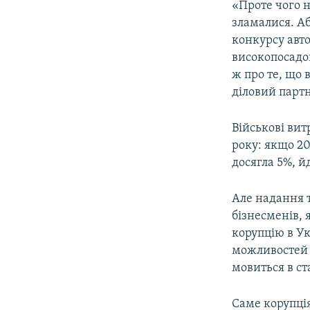
«Проте чого н
зламалися. Аб
конкурсу авт
високопосадов
ж про те, що 
діловий партн
Військові вит
року: якщо 20
досягла 5%, й
Але надання т
бізнесменів,
корупцію в Ук
можливостей 
мовиться в ста
Саме корупція