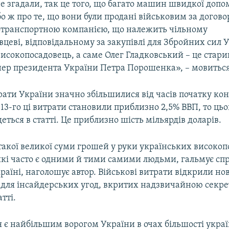
е згадали, так це того, що багато машин швидкої доп
о ж про те, що вони були продані військовим за догово
отранспортною компанією, що належить чільному
цеві, відповідальному за закупівлі для Збройних сил 
високопосадовець, а саме Олег Гладковський – це старий
ер президента України Петра Порошенка», – мовиться 
рати України значно збільшилися від часів початку кон
13-го ці витрати становили приблизно 2,5% ВВП, то ць
деться в статті. Це приблизно шість мільярдів доларів.
акої великої суми грошей у руки українських високоп
 які часто є одними й тими самими людьми, гальмує сп
раїні, наголошує автор. Військові витрати відкрили нов
для інсайдерських угод, вкритих надзвичайною секре
тті.
 є найбільшим ворогом України в очах більшості українц