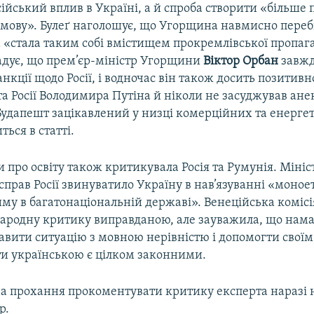
йський вплив в Україні, а й спроба створити «більше 
з мову». Булеґ наголошує, що Угорщина навмисно пере
а «стала таким собі вмістищем прокремлівської пропаг
адує, що прем’єр-міністр Угорщини
Віктор Орбан
завж
нкції щодо Росії, і водночас він також досить позитивн
а Росії Володимира Путіна й ніколи не засуджував ане
 Будапешт зацікавлений у низці комерційних та енергет
ться в статті.
 про освіту також критикувала Росія та Румунія. Мініс
прав Росії звинуватило Україну в нав’язуванні «моное
му в багатонаціональній державі». Венеційська комісі
ародну критику виправданою, але зауважила, що нам
авити ситуацію з мовною нерівністю і допомогти свої
ти українською є цілком законними.
на прохання прокоментувати критику експерта наразі н
р.