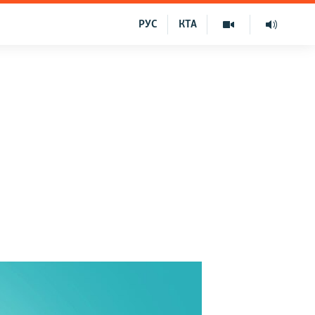
РУС
КТА