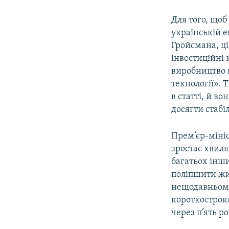
Для того, що
українській е
Гройсмана, ц
інвестиційні 
виробництво п
технології». 
в статті, й в
досягти стабі
Прем’єр-мініс
зростає хвиля
багатьох інши
поліпшити жи
нещодавньому
короткостроко
через п’ять ро