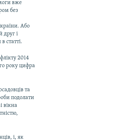
омоги вже
ром без
України. Або
 друг і
в статті.
флікту 2014
ого року цифра
осадовців та
роби подолати
і вікна
тністю,
ів, і, як