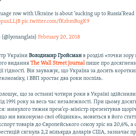
uage row with Ukraine is about ‘sucking up to Russia’Read
1ppuuLLjB
pic.twitter.com/fKzbmBugK9
s (@lyonanglais)
February 20, 2018
стр України
Володимир Гройсман
в розділі «точки зору
ого видання
The Wall Street Journal
пише про досягненн
ії гідності. Він зауважує, що Україна за досить коротки
 економіку, і ВВП зростає два роки поспіль.
лошує, що за останні чотири роки в Україні здійснили
ід 1991 року за весь час незалежності. При цьому дося
я: минулого тижня прем’єр-міністр презентував щоріч
що ми виконуємо свої обіцянки», мовиться в його статті
спорт товарів до Європейського союзу зріс на 20,6%, а
естицій сягнула 2,2 мільярда доларів США, зазначає пр