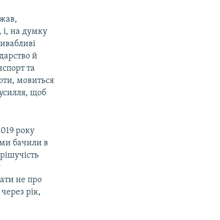
ржав,
 і, на думку
ривабливі
одарство й
нспорт та
оти, мовиться
зусилля, щоб
2019 року
к ми бачили в
 рішучість
у
ати не про
через рік,