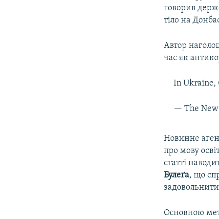
говорив дер
тіло на Донба
Автор наголо
час як антико
In Ukraine,
— The New 
Новинне аге
про мову осві
статті наводи
Булеґа
, що сп
задовольнити
Основною мет