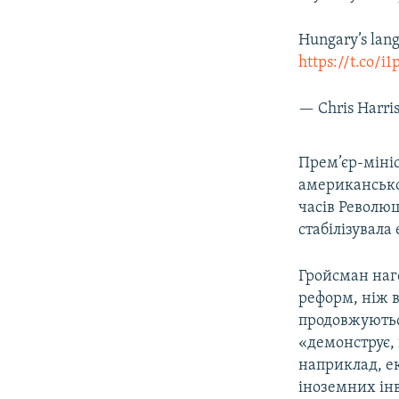
Hungary’s lang
https://t.co/i
— Chris Harri
Прем’єр-міні
американськ
часів Революц
стабілізувала
Гройсман наго
реформ, ніж в
продовжуютьс
«демонструє, 
наприклад, ек
іноземних інв