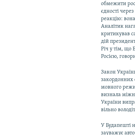
обмежити росі
єдності чере
реакцію: вон
Аналітик наг
критикував са
дій президент
Річ у тім, що
Росією, говори
Закон України
закордонних с
мовного режи
визнала міжн
України випр
вільно володі
У Будапешті 
зауважує авто