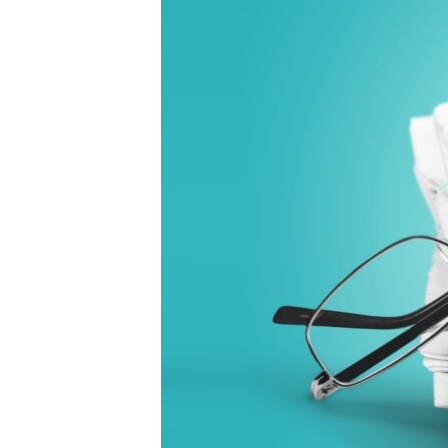
ВІДЕОУРОКИ «ELIFBE»
СВІДЧЕННЯ ОКУПАЦІЇ
УКРАЇНСЬКА ПРОБЛЕМА КРИМУ
ІНФОГРАФІКА