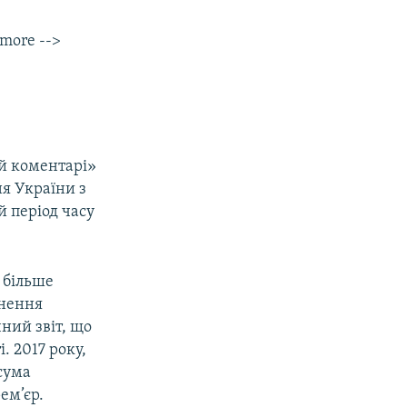
 more -->
 й коментарі»
я України з
й період часу
 більше
гнення
ний звіт, що
. 2017 року,
 сума
ем’єр.