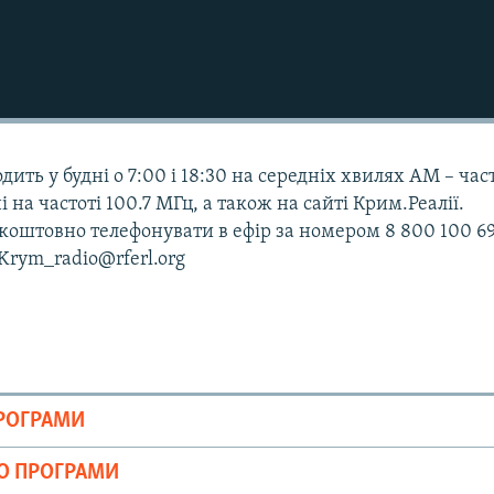
дить у будні о 7:00 і 18:30 на середніх хвилях АМ – час
і на частоті 100.7 МГц, а також на сайті Крим.Реалії.
оштовно телефонувати в ефір за номером 8 800 100 69
 Krym_radio@rferl.org
ПРОГРАМИ
ІО ПРОГРАМИ