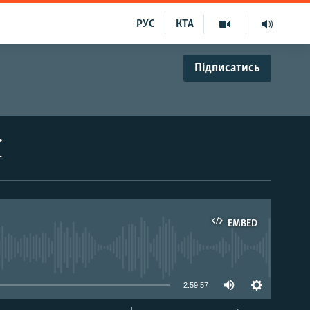
РУС
КТА
Підписатись
ї
EMBED
able
2:59:57