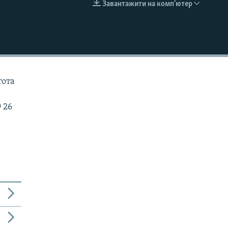
Завантажити на комп'ютер
EMBED
тота
 26