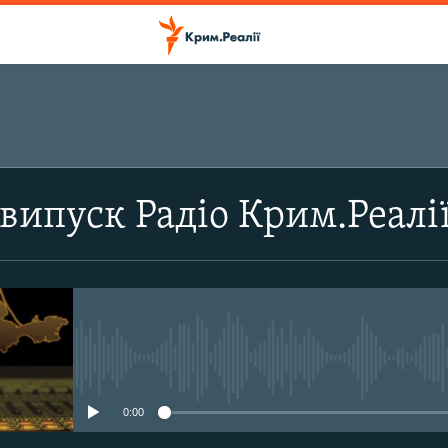
ПІДПИСАТИСЬ
випуск Радіо Крим.Реалі
Підписатись
No media source currently avail
0:00