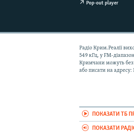
ВІДЕОУРОКИ «ELIFBE»
Pop-out player
СВІДЧЕННЯ ОКУПАЦІЇ
УКРАЇНСЬКА ПРОБЛЕМА КРИМУ
ІНФОГРАФІКА
Радіо Крим.Реалії вихо
549 кГц, у FM-діапазон
Кримчани можуть безк
або писати на адресу:
ПОКАЗАТИ ТБ 
ПОКАЗАТИ РАД