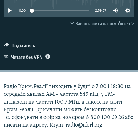
ВІДЕОУРОКИ «ELIFBE»
Русский
0:00
2:59:57
СВІДЧЕННЯ ОКУПАЦІЇ
Qırımtatar
Завантажити на комп'ютер
УКРАЇНСЬКА ПРОБЛЕМА КРИМУ
ДОЛУЧАЙСЯ!
ІНФОГРАФІКА
Поділитись
Читати без VPN
Усі сайти RFE/RL
Радіо Крим.Реалії виходить у будні о 7:00 і 18:30 на
середніх хвилях АМ – частота 549 кГц, у FM-
діапазоні на частоті 100.7 МГц, а також на сайті
Крим.Реалії. Кримчани можуть безкоштовно
телефонувати в ефір за номером 8 800 100 69 26 або
писати на адресу: Krym_radio@rferl.org