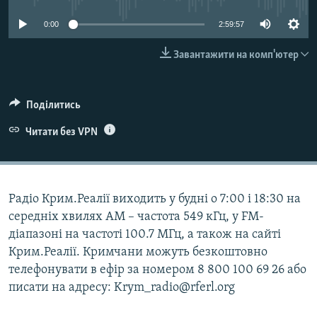
ВІДЕОУРОКИ «ELIFBE»
Русский
0:00
2:59:57
СВІДЧЕННЯ ОКУПАЦІЇ
Qırımtatar
Завантажити на комп'ютер
УКРАЇНСЬКА ПРОБЛЕМА КРИМУ
ДОЛУЧАЙСЯ!
ІНФОГРАФІКА
Поділитись
Читати без VPN
Усі сайти RFE/RL
Радіо Крим.Реалії виходить у будні о 7:00 і 18:30 на
середніх хвилях АМ – частота 549 кГц, у FM-
діапазоні на частоті 100.7 МГц, а також на сайті
Крим.Реалії. Кримчани можуть безкоштовно
телефонувати в ефір за номером 8 800 100 69 26 або
писати на адресу: Krym_radio@rferl.org