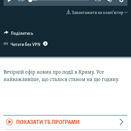
0:00
4:59
ВІДЕОУРОКИ «ELIFBE»
Русский
Завантажити на комп'ютер
СВІДЧЕННЯ ОКУПАЦІЇ
Qırımtatar
УКРАЇНСЬКА ПРОБЛЕМА КРИМУ
Поділитись
ДОЛУЧАЙСЯ!
ІНФОГРАФІКА
Читати без VPN
Усі сайти RFE/RL
Вечірній ефір новин про події в Криму. Усе
найважливіше, що сталося станом на цю годину.
ПОКАЗАТИ ТБ ПРОГРАМИ