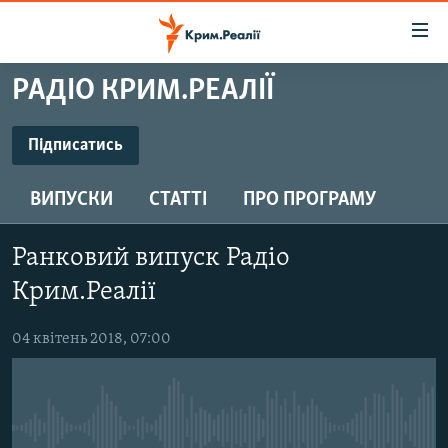
Доступність
посилання
Перейти
РАДІО КРИМ.РЕАЛІЇ
до
НОВИНИ
основного
ВОДА.КРИМ
Підписатись
матеріалу
ПІДПИСАТИСЬ
ВІДЕО ТА ФОТО
Перейти
ВИПУСКИ
СТАТТІ
ПРО ПРОГРАМУ
до
ПОЛІТИКА
основної
Підписатись
БЛОГИ
навігації
Ранковий випуск Радіо
Перейти
ПОГЛЯД
Крим.Реалії
до
ІНТЕРВ'Ю
пошуку
04 квітень 2018, 07:00
ВСЕ ЗА ДЕНЬ
СПЕЦПРОЕКТИ
ЯК ОБІЙТИ БЛОКУВАННЯ
ДЕПОРТАЦІЯ
No media source currently available