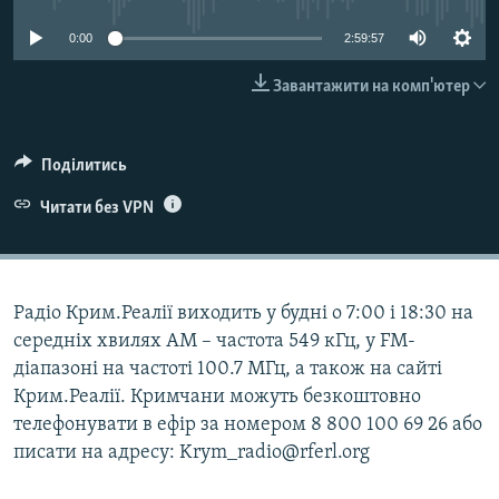
ВІДЕОУРОКИ «ELIFBE»
Русский
0:00
2:59:57
СВІДЧЕННЯ ОКУПАЦІЇ
Qırımtatar
Завантажити на комп'ютер
УКРАЇНСЬКА ПРОБЛЕМА КРИМУ
ДОЛУЧАЙСЯ!
ІНФОГРАФІКА
Поділитись
Читати без VPN
Усі сайти RFE/RL
Радіо Крим.Реалії виходить у будні о 7:00 і 18:30 на
середніх хвилях АМ – частота 549 кГц, у FM-
діапазоні на частоті 100.7 МГц, а також на сайті
Крим.Реалії. Кримчани можуть безкоштовно
телефонувати в ефір за номером 8 800 100 69 26 або
писати на адресу: Krym_radio@rferl.org