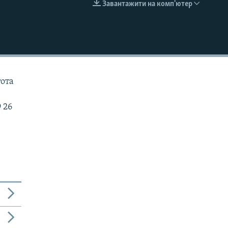
Завантажити на комп'ютер
EMBED
тота
 26