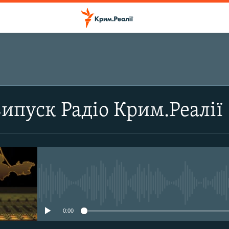
ПІДПИСАТИСЬ
випуск Радіо Крим.Реалії
Підписатись
No media source currently avail
0:00