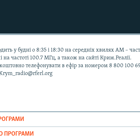
дить у будні о 8:35 і 18:30 на середніх хвилях АМ – час
і на частоті 100.7 МГц, а також на сайті Крим.Реалії.
оштовно телефонувати в ефір за номером 8 800 100 69
 Krym_radio@rferl.org
ПРОГРАМИ
ІО ПРОГРАМИ