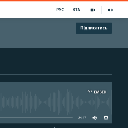
РУС
КТА
Підписатись
EMBED
able
24:47