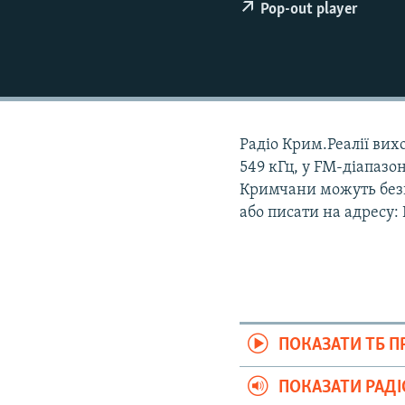
ВІДЕОУРОКИ «ELIFBE»
Pop-out player
СВІДЧЕННЯ ОКУПАЦІЇ
УКРАЇНСЬКА ПРОБЛЕМА КРИМУ
ІНФОГРАФІКА
Радіо Крим.Реалії вихо
549 кГц, у FM-діапазон
Кримчани можуть безк
або писати на адресу:
ПОКАЗАТИ ТБ 
ПОКАЗАТИ РАД