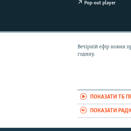
ВІДЕОУРОКИ «ELIFBE»
Pop-out player
СВІДЧЕННЯ ОКУПАЦІЇ
УКРАЇНСЬКА ПРОБЛЕМА КРИМУ
ІНФОГРАФІКА
Вечірній ефір новин п
годину.
ПОКАЗАТИ ТБ 
ПОКАЗАТИ РАД
Русский