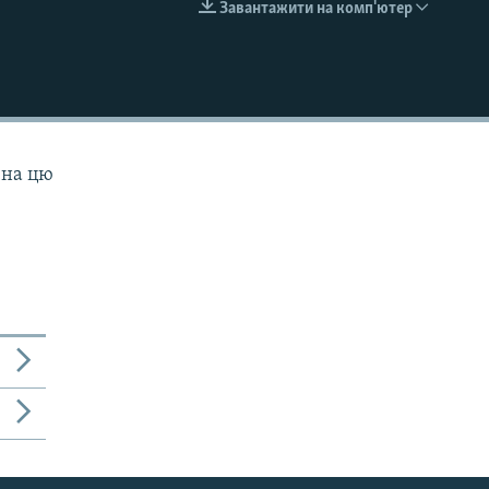
Завантажити на комп'ютер
EMBED
 на цю