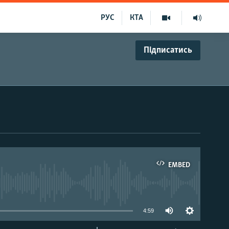
РУС
КТА
Підписатись
EMBED
able
4:59