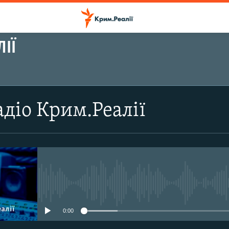
ІЇ
ПІДПИСАТИСЬ
діо Крим.Реалії
Підписатись
No media source currently avail
0:00