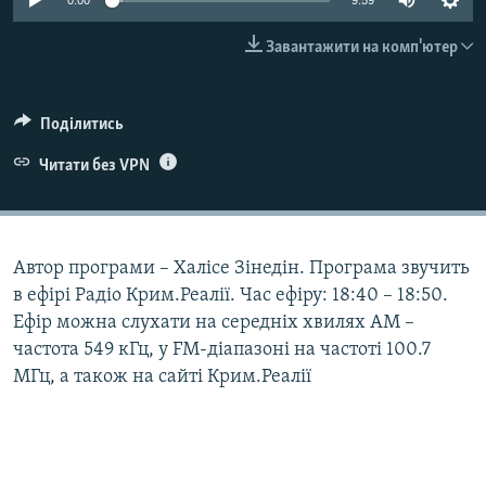
0:00
9:59
ВІДЕОУРОКИ «ELIFBE»
Русский
Завантажити на комп'ютер
СВІДЧЕННЯ ОКУПАЦІЇ
Qırımtatar
УКРАЇНСЬКА ПРОБЛЕМА КРИМУ
Поділитись
ДОЛУЧАЙСЯ!
ІНФОГРАФІКА
Читати без VPN
Усі сайти RFE/RL
Автор програми – Халісе Зінедін. Програма звучить
в ефірі Радіо Крим.Реалії. Час ефіру: 18:40 – 18:50.
Ефір можна слухати на середніх хвилях АМ –
частота 549 кГц, у FM-діапазоні на частоті 100.7
МГц, а також на сайті Крим.Реалії