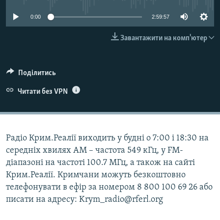
ВІДЕОУРОКИ «ELIFBE»
Русский
0:00
2:59:57
СВІДЧЕННЯ ОКУПАЦІЇ
Qırımtatar
Завантажити на комп'ютер
УКРАЇНСЬКА ПРОБЛЕМА КРИМУ
ДОЛУЧАЙСЯ!
ІНФОГРАФІКА
Поділитись
Читати без VPN
Усі сайти RFE/RL
Радіо Крим.Реалії виходить у будні о 7:00 і 18:30 на
середніх хвилях АМ – частота 549 кГц, у FM-
діапазоні на частоті 100.7 МГц, а також на сайті
Крим.Реалії. Кримчани можуть безкоштовно
телефонувати в ефір за номером 8 800 100 69 26 або
писати на адресу: Krym_radio@rferl.org