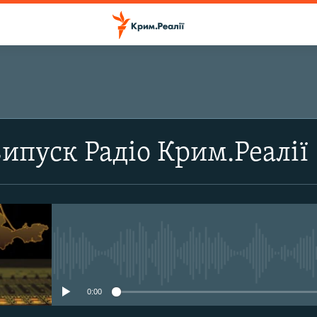
ПІДПИСАТИСЬ
випуск Радіо Крим.Реалії
Підписатись
No media source currently avail
0:00