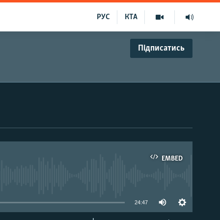
РУС
КТА
Підписатись
EMBED
able
24:47