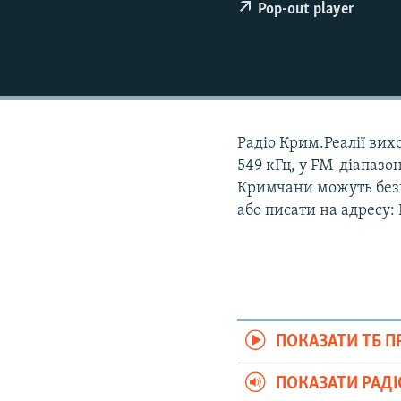
ВІДЕОУРОКИ «ELIFBE»
Pop-out player
СВІДЧЕННЯ ОКУПАЦІЇ
УКРАЇНСЬКА ПРОБЛЕМА КРИМУ
ІНФОГРАФІКА
Радіо Крим.Реалії вихо
549 кГц, у FM-діапазон
Кримчани можуть безк
або писати на адресу:
ПОКАЗАТИ ТБ 
ПОКАЗАТИ РАД