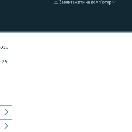
Завантажити на комп'ютер
EMBED
тота
 26