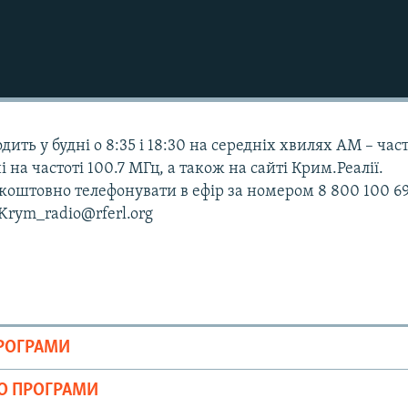
дить у будні о 8:35 і 18:30 на середніх хвилях АМ – час
і на частоті 100.7 МГц, а також на сайті Крим.Реалії.
оштовно телефонувати в ефір за номером 8 800 100 69
 Krym_radio@rferl.org
ПРОГРАМИ
ІО ПРОГРАМИ