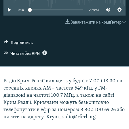
ВІДЕОУРОКИ «ELIFBE»
Русский
0:00
2:59:57
СВІДЧЕННЯ ОКУПАЦІЇ
Qırımtatar
Завантажити на комп'ютер
УКРАЇНСЬКА ПРОБЛЕМА КРИМУ
ДОЛУЧАЙСЯ!
ІНФОГРАФІКА
Поділитись
Читати без VPN
Усі сайти RFE/RL
Радіо Крим.Реалії виходить у будні о 7:00 і 18:30 на
середніх хвилях АМ – частота 549 кГц, у FM-
діапазоні на частоті 100.7 МГц, а також на сайті
Крим.Реалії. Кримчани можуть безкоштовно
телефонувати в ефір за номером 8 800 100 69 26 або
писати на адресу: Krym_radio@rferl.org