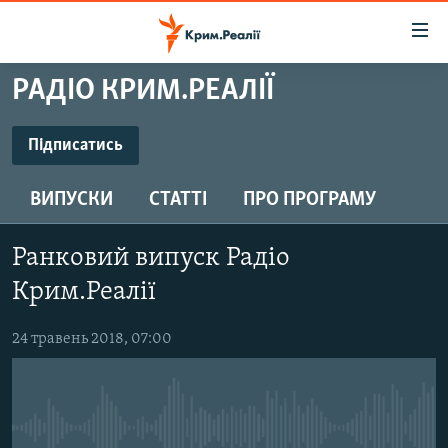
Доступність
посилання
Перейти
РАДІО КРИМ.РЕАЛІЇ
до
НОВИНИ
основного
ВОДА.КРИМ
Підписатись
матеріалу
ПІДПИСАТИСЬ
ВІДЕО ТА ФОТО
Перейти
ВИПУСКИ
СТАТТІ
ПРО ПРОГРАМУ
до
ПОЛІТИКА
основної
Підписатись
БЛОГИ
навігації
Ранковий випуск Радіо
Перейти
ПОГЛЯД
Крим.Реалії
до
ІНТЕРВ'Ю
пошуку
24 травень 2018, 07:00
ВСЕ ЗА ДЕНЬ
СПЕЦПРОЕКТИ
ЯК ОБІЙТИ БЛОКУВАННЯ
ДЕПОРТАЦІЯ
No media source currently available