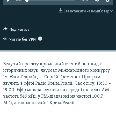
0:00
1:09:59
ВІДЕОУРОКИ «ELIFBE»
Русский
Завантажити на комп'ютер
СВІДЧЕННЯ ОКУПАЦІЇ
Qırımtatar
УКРАЇНСЬКА ПРОБЛЕМА КРИМУ
Поділитись
ДОЛУЧАЙСЯ!
ІНФОГРАФІКА
Читати без VPN
Усі сайти RFE/RL
Ведучий проекту кримський вчений, кандидат
історичних наук, лауреат Міжнародного конкурсу
ім. Єжи Гедройца – Сергій Громенко. Програма
звучить в ефірі Радіо Крим.Реалії. Час ефіру: 18:50 –
19.00. Ефір можна слухати на середніх хвилях АМ –
частота 549 кГц, у FM-діапазоні на частоті 100.7
МГц, а також на сайті Крим.Реалії