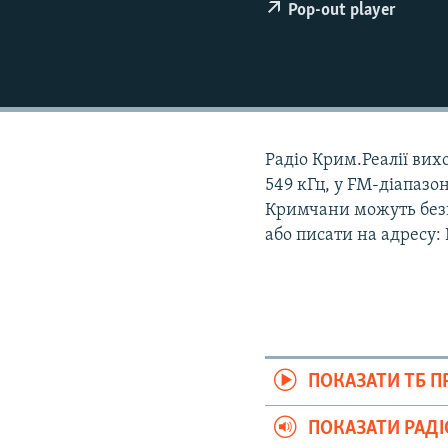
ВІДЕОУРОКИ «ELIFBE»
Pop-out player
СВІДЧЕННЯ ОКУПАЦІЇ
УКРАЇНСЬКА ПРОБЛЕМА КРИМУ
ІНФОГРАФІКА
Радіо Крим.Реалії вихо
549 кГц, у FM-діапазон
Кримчани можуть безк
або писати на адресу:
ПОКАЗАТИ ТБ 
ПОКАЗАТИ РАД