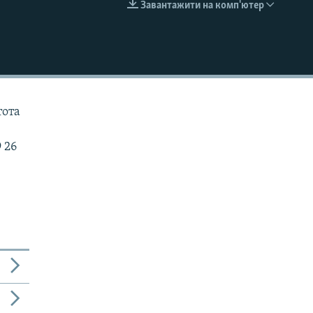
Завантажити на комп'ютер
EMBED
тота
 26