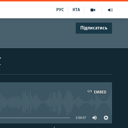
РУС
КТА
Підписатись
ї
EMBED
able
2:59:57