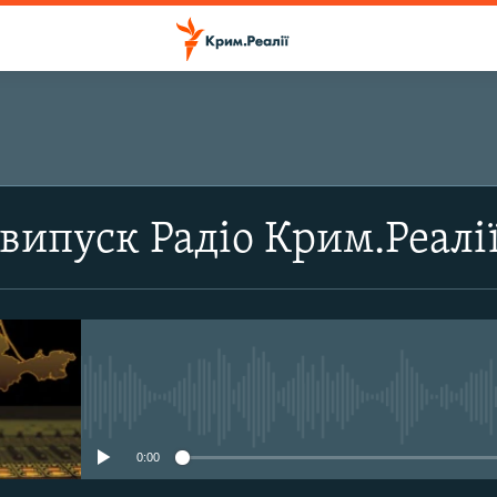
ПІДПИСАТИСЬ
випуск Радіо Крим.Реалі
Підписатись
No media source currently avail
0:00