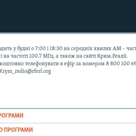
дить у будні о 7:00 і 18:30 на середніх хвилях АМ – час
і на частоті 100.7 МГц, а також на сайті Крим.Реалії.
оштовно телефонувати в ефір за номером 8 800 100 69
 Krym_radio@rferl.org
ПРОГРАМИ
ІО ПРОГРАМИ